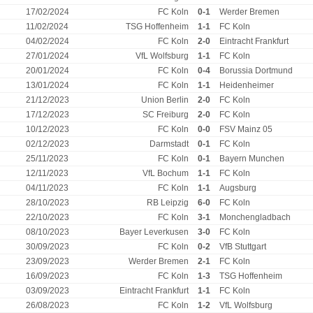
17/02/2024
FC Koln
0-1
Werder Bremen
11/02/2024
TSG Hoffenheim
1-1
FC Koln
04/02/2024
FC Koln
2-0
Eintracht Frankfurt
27/01/2024
VfL Wolfsburg
1-1
FC Koln
20/01/2024
FC Koln
0-4
Borussia Dortmund
13/01/2024
FC Koln
1-1
Heidenheimer
21/12/2023
Union Berlin
2-0
FC Koln
17/12/2023
SC Freiburg
2-0
FC Koln
10/12/2023
FC Koln
0-0
FSV Mainz 05
02/12/2023
Darmstadt
0-1
FC Koln
25/11/2023
FC Koln
0-1
Bayern Munchen
12/11/2023
VfL Bochum
1-1
FC Koln
04/11/2023
FC Koln
1-1
Augsburg
28/10/2023
RB Leipzig
6-0
FC Koln
22/10/2023
FC Koln
3-1
Monchengladbach
08/10/2023
Bayer Leverkusen
3-0
FC Koln
30/09/2023
FC Koln
0-2
VfB Stuttgart
23/09/2023
Werder Bremen
2-1
FC Koln
16/09/2023
FC Koln
1-3
TSG Hoffenheim
03/09/2023
Eintracht Frankfurt
1-1
FC Koln
26/08/2023
FC Koln
1-2
VfL Wolfsburg