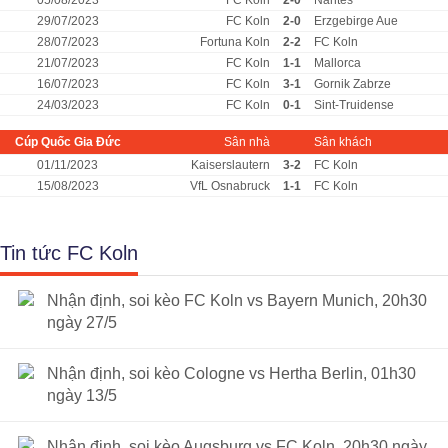
05/08/2023
FC Koln
2-0
Nantes
29/07/2023
FC Koln
2-0
Erzgebirge Aue
28/07/2023
Fortuna Koln
2-2
FC Koln
21/07/2023
FC Koln
1-1
Mallorca
16/07/2023
FC Koln
3-1
Gornik Zabrze
24/03/2023
FC Koln
0-1
Sint-Truidense
Cúp Quốc Gia Đức
Sân nhà
Sân khách
01/11/2023
Kaiserslautern
3-2
FC Koln
15/08/2023
VfL Osnabruck
1-1
FC Koln
Tin tức FC Koln
Nhận định, soi kèo FC Koln vs Bayern Munich, 20h30
ngày 27/5
Nhận định, soi kèo Cologne vs Hertha Berlin, 01h30
ngày 13/5
Nhận định, soi kèo Augsburg vs FC Koln, 20h30 ngày