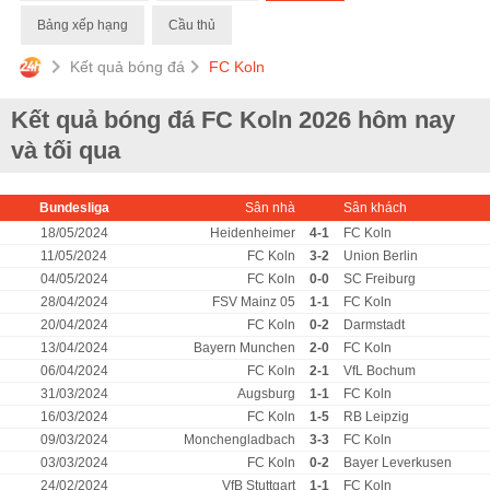
Bảng xếp hạng
Cầu thủ
Kết quả bóng đá
FC Koln
Kết quả bóng đá FC Koln 2026 hôm nay
và tối qua
Bundesliga
Sân nhà
Sân khách
18/05/2024
Heidenheimer
4-1
FC Koln
11/05/2024
FC Koln
3-2
Union Berlin
04/05/2024
FC Koln
0-0
SC Freiburg
28/04/2024
FSV Mainz 05
1-1
FC Koln
20/04/2024
FC Koln
0-2
Darmstadt
13/04/2024
Bayern Munchen
2-0
FC Koln
06/04/2024
FC Koln
2-1
VfL Bochum
31/03/2024
Augsburg
1-1
FC Koln
16/03/2024
FC Koln
1-5
RB Leipzig
09/03/2024
Monchengladbach
3-3
FC Koln
03/03/2024
FC Koln
0-2
Bayer Leverkusen
24/02/2024
VfB Stuttgart
1-1
FC Koln