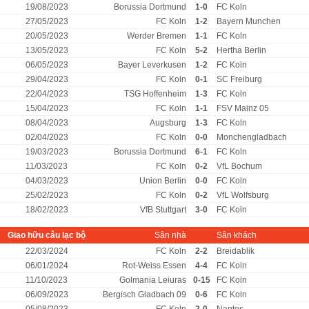
19/08/2023
Borussia Dortmund
1-0
FC Koln
27/05/2023
FC Koln
1-2
Bayern Munchen
20/05/2023
Werder Bremen
1-1
FC Koln
13/05/2023
FC Koln
5-2
Hertha Berlin
06/05/2023
Bayer Leverkusen
1-2
FC Koln
29/04/2023
FC Koln
0-1
SC Freiburg
22/04/2023
TSG Hoffenheim
1-3
FC Koln
15/04/2023
FC Koln
1-1
FSV Mainz 05
08/04/2023
Augsburg
1-3
FC Koln
02/04/2023
FC Koln
0-0
Monchengladbach
19/03/2023
Borussia Dortmund
6-1
FC Koln
11/03/2023
FC Koln
0-2
VfL Bochum
04/03/2023
Union Berlin
0-0
FC Koln
25/02/2023
FC Koln
0-2
VfL Wolfsburg
18/02/2023
VfB Stuttgart
3-0
FC Koln
Giao hữu câu lạc bộ
Sân nhà
Sân khách
22/03/2024
FC Koln
2-2
Breidablik
06/01/2024
Rot-Weiss Essen
4-4
FC Koln
11/10/2023
Golmania Leiuras
0-15
FC Koln
06/09/2023
Bergisch Gladbach 09
0-6
FC Koln