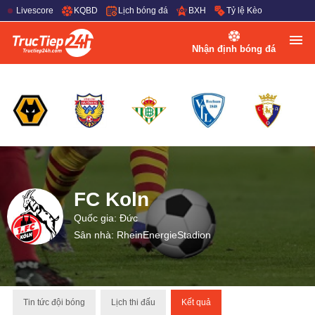
Livescore
KQBD
Lịch bóng đá
BXH
Tỷ lệ Kèo
Nhận định bóng đá
FC Koln
Quốc gia: Đức
Sân nhà: RheinEnergieStadion
Tin tức đội bóng
Lịch thi đấu
Kết quả