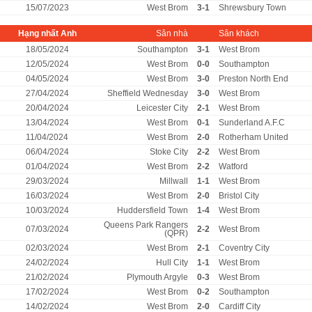
15/07/2023
West Brom
3-1
Shrewsbury Town
Hạng nhất Anh
Sân nhà
Sân khách
18/05/2024
Southampton
3-1
West Brom
12/05/2024
West Brom
0-0
Southampton
04/05/2024
West Brom
3-0
Preston North End
27/04/2024
Sheffield Wednesday
3-0
West Brom
20/04/2024
Leicester City
2-1
West Brom
13/04/2024
West Brom
0-1
Sunderland A.F.C
11/04/2024
West Brom
2-0
Rotherham United
06/04/2024
Stoke City
2-2
West Brom
01/04/2024
West Brom
2-2
Watford
29/03/2024
Millwall
1-1
West Brom
16/03/2024
West Brom
2-0
Bristol City
10/03/2024
Huddersfield Town
1-4
West Brom
Queens Park Rangers
07/03/2024
2-2
West Brom
(QPR)
02/03/2024
West Brom
2-1
Coventry City
24/02/2024
Hull City
1-1
West Brom
21/02/2024
Plymouth Argyle
0-3
West Brom
17/02/2024
West Brom
0-2
Southampton
14/02/2024
West Brom
2-0
Cardiff City