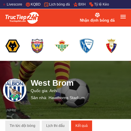
Livescore
KQBD
Lịch bóng đá
BXH
Tỷ lệ Kèo
Nhận định bóng đá
West Brom
Quốc gia: Anh
Sân nhà: Hawthorns Stadium
Tin tức đội bóng
Lịch thi đấu
Kết quả