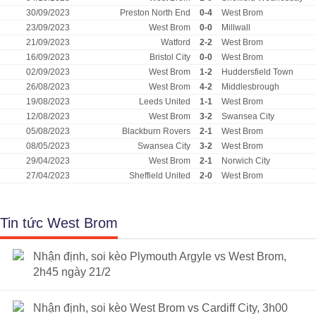
30/09/2023
Preston North End
0-4
West Brom
23/09/2023
West Brom
0-0
Millwall
21/09/2023
Watford
2-2
West Brom
16/09/2023
Bristol City
0-0
West Brom
02/09/2023
West Brom
1-2
Huddersfield Town
26/08/2023
West Brom
4-2
Middlesbrough
19/08/2023
Leeds United
1-1
West Brom
12/08/2023
West Brom
3-2
Swansea City
05/08/2023
Blackburn Rovers
2-1
West Brom
08/05/2023
Swansea City
3-2
West Brom
29/04/2023
West Brom
2-1
Norwich City
27/04/2023
Sheffield United
2-0
West Brom
Tin tức West Brom
Nhận định, soi kèo Plymouth Argyle vs West Brom,
2h45 ngày 21/2
Nhận định, soi kèo West Brom vs Cardiff City, 3h00