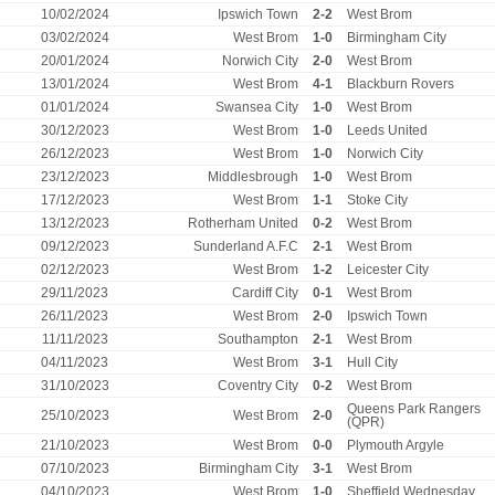
10/02/2024
Ipswich Town
2-2
West Brom
03/02/2024
West Brom
1-0
Birmingham City
20/01/2024
Norwich City
2-0
West Brom
13/01/2024
West Brom
4-1
Blackburn Rovers
01/01/2024
Swansea City
1-0
West Brom
30/12/2023
West Brom
1-0
Leeds United
26/12/2023
West Brom
1-0
Norwich City
23/12/2023
Middlesbrough
1-0
West Brom
17/12/2023
West Brom
1-1
Stoke City
13/12/2023
Rotherham United
0-2
West Brom
09/12/2023
Sunderland A.F.C
2-1
West Brom
02/12/2023
West Brom
1-2
Leicester City
29/11/2023
Cardiff City
0-1
West Brom
26/11/2023
West Brom
2-0
Ipswich Town
11/11/2023
Southampton
2-1
West Brom
04/11/2023
West Brom
3-1
Hull City
31/10/2023
Coventry City
0-2
West Brom
Queens Park Rangers
25/10/2023
West Brom
2-0
(QPR)
21/10/2023
West Brom
0-0
Plymouth Argyle
07/10/2023
Birmingham City
3-1
West Brom
04/10/2023
West Brom
1-0
Sheffield Wednesday