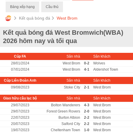
Bảng xếp hạng
Cầu thủ
Kết quả bóng đá
West Brom
Kết quả bóng đá West Bromwich(WBA)
2026 hôm nay và tối qua
Cúp FA
Sân nhà
Sân khách
28/01/2024
West Brom
0-2
Wolves
07/01/2024
West Brom
4-1
Aldershot Town
Cúp Liên Đoàn Anh
Sân nhà
Sân khách
09/08/2023
Stoke City
2-1
West Brom
Giao hữu câu lạc bộ
Sân nhà
Sân khách
29/07/2023
Bolton Wanderers
4-3
West Brom
29/07/2023
Forest Green Rovers
2-0
West Brom
22/07/2023
Burton Albion
2-2
West Brom
20/07/2023
Salford City
2-2
West Brom
19/07/2023
Cheltenham Town
1-0
West Brom