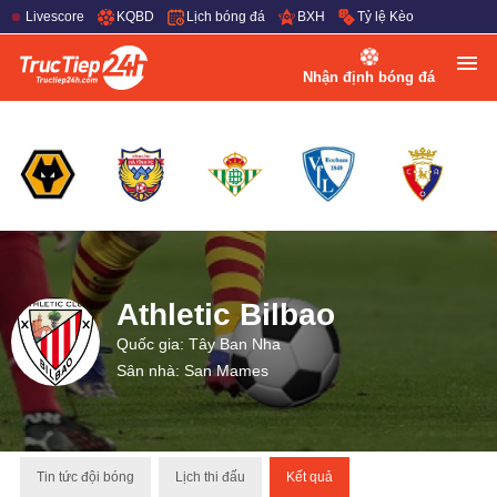
Livescore
KQBD
Lịch bóng đá
BXH
Tỷ lệ Kèo
Nhận định bóng đá
Athletic Bilbao
Quốc gia: Tây Ban Nha
Sân nhà: San Mames
Tin tức đội bóng
Lịch thi đấu
Kết quả