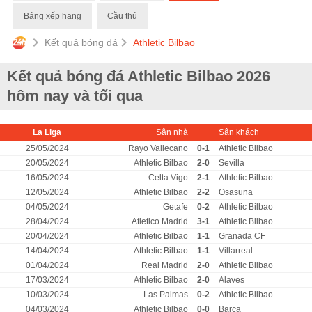
Bảng xếp hạng
Cầu thủ
Kết quả bóng đá
Athletic Bilbao
Kết quả bóng đá Athletic Bilbao 2026
hôm nay và tối qua
La Liga
Sân nhà
Sân khách
25/05/2024
Rayo Vallecano
0-1
Athletic Bilbao
20/05/2024
Athletic Bilbao
2-0
Sevilla
16/05/2024
Celta Vigo
2-1
Athletic Bilbao
12/05/2024
Athletic Bilbao
2-2
Osasuna
04/05/2024
Getafe
0-2
Athletic Bilbao
28/04/2024
Atletico Madrid
3-1
Athletic Bilbao
20/04/2024
Athletic Bilbao
1-1
Granada CF
14/04/2024
Athletic Bilbao
1-1
Villarreal
01/04/2024
Real Madrid
2-0
Athletic Bilbao
17/03/2024
Athletic Bilbao
2-0
Alaves
10/03/2024
Las Palmas
0-2
Athletic Bilbao
04/03/2024
Athletic Bilbao
0-0
Barca