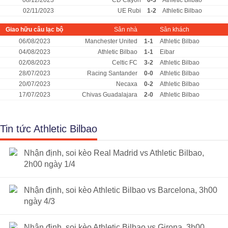
08/12/2023
CD Cayon
0-3
Athletic Bilbao
02/11/2023
UE Rubi
1-2
Athletic Bilbao
Giao hữu câu lạc bộ
Sân nhà
Sân khách
06/08/2023
Manchester United
1-1
Athletic Bilbao
04/08/2023
Athletic Bilbao
1-1
Eibar
02/08/2023
Celtic FC
3-2
Athletic Bilbao
28/07/2023
Racing Santander
0-0
Athletic Bilbao
20/07/2023
Necaxa
0-2
Athletic Bilbao
17/07/2023
Chivas Guadalajara
2-0
Athletic Bilbao
Tin tức Athletic Bilbao
Nhận định, soi kèo Real Madrid vs Athletic Bilbao,
2h00 ngày 1/4
Nhận định, soi kèo Athletic Bilbao vs Barcelona, 3h00
ngày 4/3
Nhận định, soi kèo Athletic Bilbao vs Girona, 3h00