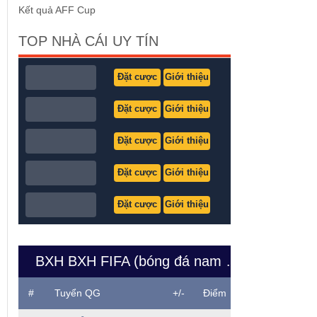
Kết quả AFF Cup
TOP NHÀ CÁI UY TÍN
Đặt cược
Giới thiệu
Đặt cược
Giới thiệu
Đặt cược
Giới thiệu
Đặt cược
Giới thiệu
Đặt cược
Giới thiệu
BXH BXH FIFA (bóng đá nam Việt Nam)
#
Tuyển QG
+/-
Điểm