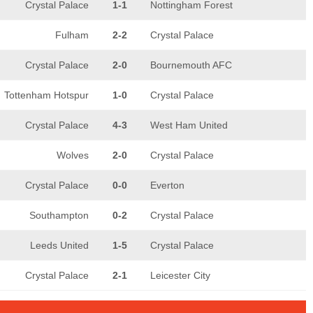
Crystal Palace
1-1
Nottingham Forest
Fulham
2-2
Crystal Palace
Crystal Palace
2-0
Bournemouth AFC
Tottenham Hotspur
1-0
Crystal Palace
Crystal Palace
4-3
West Ham United
Wolves
2-0
Crystal Palace
Crystal Palace
0-0
Everton
Southampton
0-2
Crystal Palace
Leeds United
1-5
Crystal Palace
Crystal Palace
2-1
Leicester City