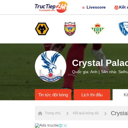
Livescore
Kết 
Crystal Pala
Quốc gia: Anh | Sân nhà: Selh
Tin tức đội bóng
Lịch thi đấu
Kế
Crysta
Trang chủ
Kết quả bóng đá