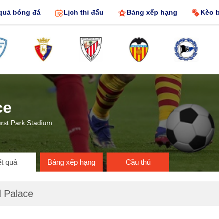
quả bóng đá
Lịch thi đấu
Bảng xếp hạng
Kèo 
ce
urst Park Stadium
t quả
Bảng xếp hạng
Cầu thủ
l Palace