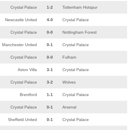
Crystal Palace
1-2
Tottenham Hotspur
Newcastle United
4-0
Crystal Palace
Crystal Palace
0-0
Nottingham Forest
Manchester United
0-1
Crystal Palace
Crystal Palace
0-0
Fulham
Aston Villa
3-1
Crystal Palace
Crystal Palace
3-2
Wolves
Brentford
1-1
Crystal Palace
Crystal Palace
0-1
Arsenal
Sheffield United
0-1
Crystal Palace