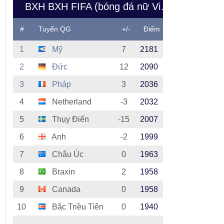
BXH BXH FIFA (bóng đá nữ Việt Nam)
#
Tuyển QG
+/-
Điểm
1
Mỹ
7
2181
2
Đức
12
2090
3
Pháp
3
2036
4
Netherland
-3
2032
5
Thụy Điển
-15
2007
6
Anh
-2
1999
7
Châu Úc
0
1963
8
Braxin
2
1958
9
Canada
0
1958
10
Bắc Triều Tiên
0
1940