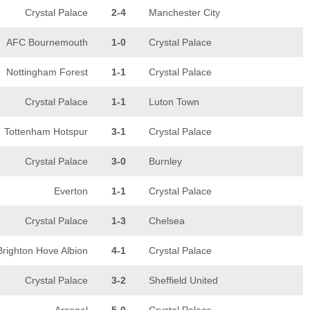
Crystal Palace
2-4
Manchester City
AFC Bournemouth
1-0
Crystal Palace
Nottingham Forest
1-1
Crystal Palace
Crystal Palace
1-1
Luton Town
Tottenham Hotspur
3-1
Crystal Palace
Crystal Palace
3-0
Burnley
Everton
1-1
Crystal Palace
Crystal Palace
1-3
Chelsea
Brighton Hove Albion
4-1
Crystal Palace
Crystal Palace
3-2
Sheffield United