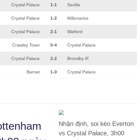
Crystal Palace
1-1
Sevilla
Crystal Palace
1-2
Millonarios
Crystal Palace
2-1
Watford
Crawley Town
0-4
Crystal Palace
Crystal Palace
2-2
Brondby IF
Barnet
1-0
Crystal Palace
Tottenham
Nhận định, soi kèo Everton
vs Crystal Palace, 3h00