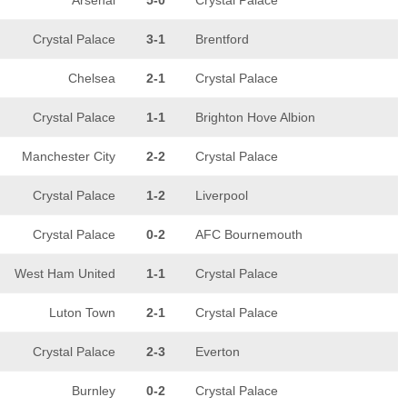
Arsenal
5-0
Crystal Palace
Crystal Palace
3-1
Brentford
Chelsea
2-1
Crystal Palace
Crystal Palace
1-1
Brighton Hove Albion
Manchester City
2-2
Crystal Palace
Crystal Palace
1-2
Liverpool
Crystal Palace
0-2
AFC Bournemouth
West Ham United
1-1
Crystal Palace
Luton Town
2-1
Crystal Palace
Crystal Palace
2-3
Everton
Burnley
0-2
Crystal Palace