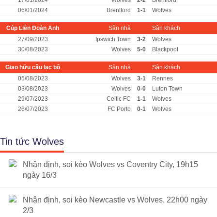
17/01/2024
Wolves
2-2
Brentford
06/01/2024
Brentford
1-1
Wolves
Cúp Liên Đoàn Anh
Sân nhà
Sân khách
27/09/2023
Ipswich Town
3-2
Wolves
30/08/2023
Wolves
5-0
Blackpool
Giao hữu câu lạc bộ
Sân nhà
Sân khách
05/08/2023
Wolves
3-1
Rennes
03/08/2023
Wolves
0-0
Luton Town
29/07/2023
Celtic FC
1-1
Wolves
26/07/2023
FC Porto
0-1
Wolves
Tin tức Wolves
Nhận định, soi kèo Wolves vs Coventry City, 19h15
ngày 16/3
Nhận định, soi kèo Newcastle vs Wolves, 22h00 ngày
2/3