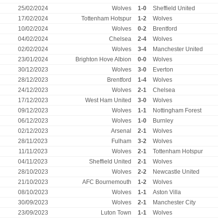
25/02/2024
Wolves
1-0
Sheffield United
17/02/2024
Tottenham Hotspur
1-2
Wolves
10/02/2024
Wolves
0-2
Brentford
04/02/2024
Chelsea
2-4
Wolves
02/02/2024
Wolves
3-4
Manchester United
23/01/2024
Brighton Hove Albion
0-0
Wolves
30/12/2023
Wolves
3-0
Everton
28/12/2023
Brentford
1-4
Wolves
24/12/2023
Wolves
2-1
Chelsea
17/12/2023
West Ham United
3-0
Wolves
09/12/2023
Wolves
1-1
Nottingham Forest
06/12/2023
Wolves
1-0
Burnley
02/12/2023
Arsenal
2-1
Wolves
28/11/2023
Fulham
3-2
Wolves
11/11/2023
Wolves
2-1
Tottenham Hotspur
04/11/2023
Sheffield United
2-1
Wolves
28/10/2023
Wolves
2-2
Newcastle United
21/10/2023
AFC Bournemouth
1-2
Wolves
08/10/2023
Wolves
1-1
Aston Villa
30/09/2023
Wolves
2-1
Manchester City
23/09/2023
Luton Town
1-1
Wolves