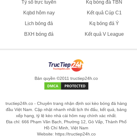
Tỷ số trực tuyến
Kq bóng đá TBN
Kqbd hôm nay
Kết quả Cúp C1
Lịch bóng đá
Kq bóng đá Ý
BXH bóng đá
Kết quả V League
Bản quyền ©2011 tructiep24h.co
tructiep24h.co - Chuyên trang nhận định soi kèo bóng đá hàng
đầu Việt Nam. Cập nhật nhanh nhất lịch thi đấu, kết quả, bảng
xếp hạng, tỷ lệ kèo nhà cái hôm nay chính xác nhất.
Địa chỉ: 666 Phạm Văn Bạch, Phường 12, Gò Vấp, Thành Phố
Hồ Chí Minh, Việt Nam
Website: https://tructiep24h.co