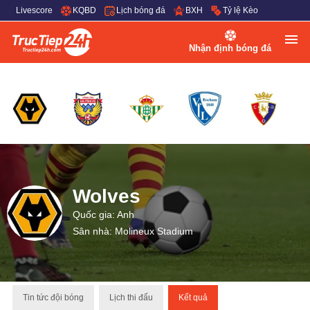
Livescore
KQBD
Lịch bóng đá
BXH
Tỷ lệ Kèo
Nhận định bóng đá
Wolves
Quốc gia: Anh
Sân nhà: Molineux Stadium
Tin tức đội bóng
Lịch thi đấu
Kết quả