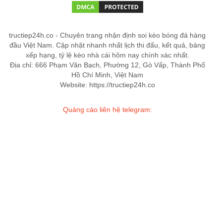
tructiep24h.co - Chuyên trang nhận định soi kèo bóng đá hàng
đầu Việt Nam. Cập nhật nhanh nhất lịch thi đấu, kết quả, bảng
xếp hạng, tỷ lệ kèo nhà cái hôm nay chính xác nhất.
Địa chỉ: 666 Phạm Văn Bạch, Phường 12, Gò Vấp, Thành Phố
Hồ Chí Minh, Việt Nam
Website: https://tructiep24h.co
Quảng cáo liên hệ telegram: