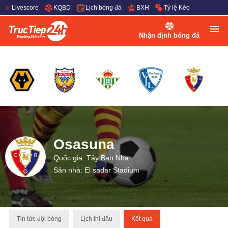
Livescore
KQBD
Lịch bóng đá
BXH
Tỷ lệ Kèo
Nhận định bóng đá
Osasuna
Quốc gia: Tây Ban Nha
Sân nhà: El sadar Stadium
Tin tức đội bóng
Lịch thi đấu
Kết quả