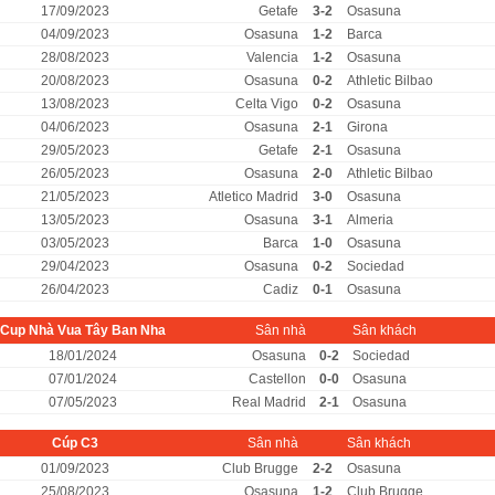
17/09/2023
Getafe
3-2
Osasuna
04/09/2023
Osasuna
1-2
Barca
28/08/2023
Valencia
1-2
Osasuna
20/08/2023
Osasuna
0-2
Athletic Bilbao
13/08/2023
Celta Vigo
0-2
Osasuna
04/06/2023
Osasuna
2-1
Girona
29/05/2023
Getafe
2-1
Osasuna
26/05/2023
Osasuna
2-0
Athletic Bilbao
21/05/2023
Atletico Madrid
3-0
Osasuna
13/05/2023
Osasuna
3-1
Almeria
03/05/2023
Barca
1-0
Osasuna
29/04/2023
Osasuna
0-2
Sociedad
26/04/2023
Cadiz
0-1
Osasuna
Cup Nhà Vua Tây Ban Nha
Sân nhà
Sân khách
18/01/2024
Osasuna
0-2
Sociedad
07/01/2024
Castellon
0-0
Osasuna
07/05/2023
Real Madrid
2-1
Osasuna
Cúp C3
Sân nhà
Sân khách
01/09/2023
Club Brugge
2-2
Osasuna
25/08/2023
Osasuna
1-2
Club Brugge