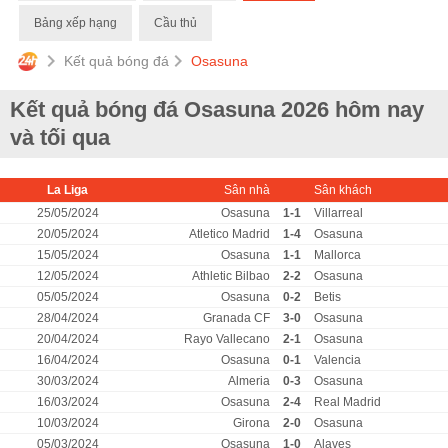
Bảng xếp hạng
Cầu thủ
Kết quả bóng đá
Osasuna
Kết quả bóng đá Osasuna 2026 hôm nay
và tối qua
La Liga
Sân nhà
Sân khách
25/05/2024
Osasuna
1-1
Villarreal
20/05/2024
Atletico Madrid
1-4
Osasuna
15/05/2024
Osasuna
1-1
Mallorca
12/05/2024
Athletic Bilbao
2-2
Osasuna
05/05/2024
Osasuna
0-2
Betis
28/04/2024
Granada CF
3-0
Osasuna
20/04/2024
Rayo Vallecano
2-1
Osasuna
16/04/2024
Osasuna
0-1
Valencia
30/03/2024
Almeria
0-3
Osasuna
16/03/2024
Osasuna
2-4
Real Madrid
10/03/2024
Girona
2-0
Osasuna
05/03/2024
Osasuna
1-0
Alaves