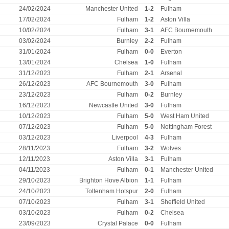
24/02/2024
Manchester United
1-2
Fulham
17/02/2024
Fulham
1-2
Aston Villa
10/02/2024
Fulham
3-1
AFC Bournemouth
03/02/2024
Burnley
2-2
Fulham
31/01/2024
Fulham
0-0
Everton
13/01/2024
Chelsea
1-0
Fulham
31/12/2023
Fulham
2-1
Arsenal
26/12/2023
AFC Bournemouth
3-0
Fulham
23/12/2023
Fulham
0-2
Burnley
16/12/2023
Newcastle United
3-0
Fulham
10/12/2023
Fulham
5-0
West Ham United
07/12/2023
Fulham
5-0
Nottingham Forest
03/12/2023
Liverpool
4-3
Fulham
28/11/2023
Fulham
3-2
Wolves
12/11/2023
Aston Villa
3-1
Fulham
04/11/2023
Fulham
0-1
Manchester United
29/10/2023
Brighton Hove Albion
1-1
Fulham
24/10/2023
Tottenham Hotspur
2-0
Fulham
07/10/2023
Fulham
3-1
Sheffield United
03/10/2023
Fulham
0-2
Chelsea
23/09/2023
Crystal Palace
0-0
Fulham