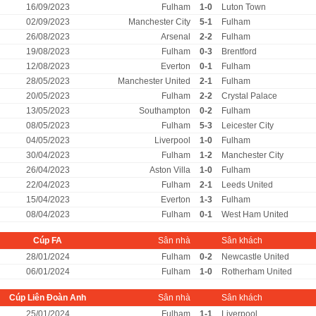
16/09/2023
Fulham
1-0
Luton Town
02/09/2023
Manchester City
5-1
Fulham
26/08/2023
Arsenal
2-2
Fulham
19/08/2023
Fulham
0-3
Brentford
12/08/2023
Everton
0-1
Fulham
28/05/2023
Manchester United
2-1
Fulham
20/05/2023
Fulham
2-2
Crystal Palace
13/05/2023
Southampton
0-2
Fulham
08/05/2023
Fulham
5-3
Leicester City
04/05/2023
Liverpool
1-0
Fulham
30/04/2023
Fulham
1-2
Manchester City
26/04/2023
Aston Villa
1-0
Fulham
22/04/2023
Fulham
2-1
Leeds United
15/04/2023
Everton
1-3
Fulham
08/04/2023
Fulham
0-1
West Ham United
Cúp FA
Sân nhà
Sân khách
28/01/2024
Fulham
0-2
Newcastle United
06/01/2024
Fulham
1-0
Rotherham United
Cúp Liên Đoàn Anh
Sân nhà
Sân khách
25/01/2024
Fulham
1-1
Liverpool