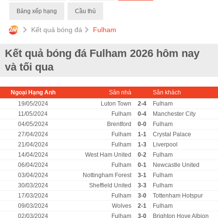
Bảng xếp hạng
Cầu thủ
Kết quả bóng đá
Fulham
Kết quả bóng đá Fulham 2026 hôm nay
và tối qua
Ngoại Hạng Anh
Sân nhà
Sân khách
19/05/2024
Luton Town
2-4
Fulham
11/05/2024
Fulham
0-4
Manchester City
04/05/2024
Brentford
0-0
Fulham
27/04/2024
Fulham
1-1
Crystal Palace
21/04/2024
Fulham
1-3
Liverpool
14/04/2024
West Ham United
0-2
Fulham
06/04/2024
Fulham
0-1
Newcastle United
03/04/2024
Nottingham Forest
3-1
Fulham
30/03/2024
Sheffield United
3-3
Fulham
17/03/2024
Fulham
3-0
Tottenham Hotspur
09/03/2024
Wolves
2-1
Fulham
02/03/2024
Fulham
3-0
Brighton Hove Albion