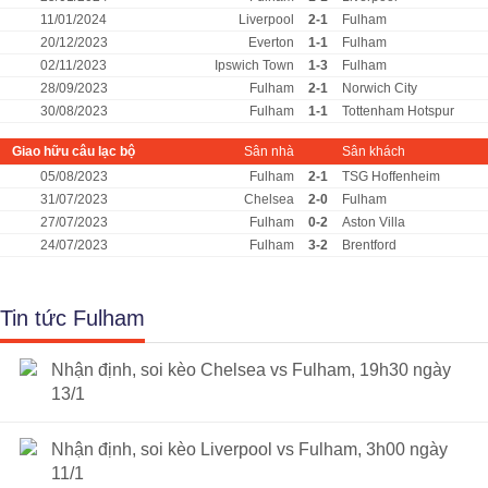
11/01/2024
Liverpool
2-1
Fulham
20/12/2023
Everton
1-1
Fulham
02/11/2023
Ipswich Town
1-3
Fulham
28/09/2023
Fulham
2-1
Norwich City
30/08/2023
Fulham
1-1
Tottenham Hotspur
Giao hữu câu lạc bộ
Sân nhà
Sân khách
05/08/2023
Fulham
2-1
TSG Hoffenheim
31/07/2023
Chelsea
2-0
Fulham
27/07/2023
Fulham
0-2
Aston Villa
24/07/2023
Fulham
3-2
Brentford
Tin tức Fulham
Nhận định, soi kèo Chelsea vs Fulham, 19h30 ngày
13/1
Nhận định, soi kèo Liverpool vs Fulham, 3h00 ngày
11/1