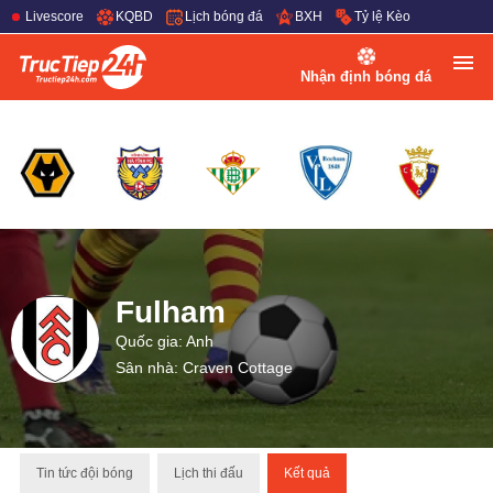
Livescore
KQBD
Lịch bóng đá
BXH
Tỷ lệ Kèo
Nhận định bóng đá
Fulham
Quốc gia: Anh
Sân nhà: Craven Cottage
Tin tức đội bóng
Lịch thi đấu
Kết quả