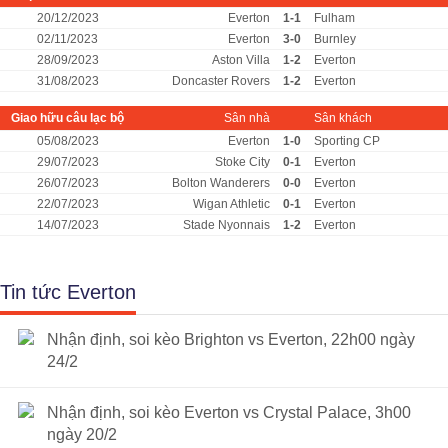
20/12/2023
Everton
1-1
Fulham
02/11/2023
Everton
3-0
Burnley
28/09/2023
Aston Villa
1-2
Everton
31/08/2023
Doncaster Rovers
1-2
Everton
Giao hữu câu lạc bộ
Sân nhà
Sân khách
05/08/2023
Everton
1-0
Sporting CP
29/07/2023
Stoke City
0-1
Everton
26/07/2023
Bolton Wanderers
0-0
Everton
22/07/2023
Wigan Athletic
0-1
Everton
14/07/2023
Stade Nyonnais
1-2
Everton
Tin tức Everton
Nhận định, soi kèo Brighton vs Everton, 22h00 ngày
24/2
Nhận định, soi kèo Everton vs Crystal Palace, 3h00
ngày 20/2