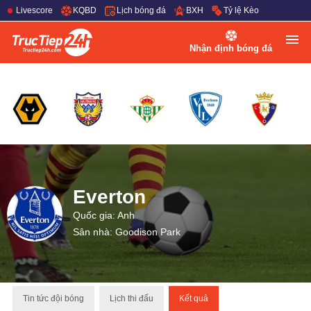
Livescore
KQBD
Lịch bóng đá
BXH
Tỷ lệ Kèo
Nhận định bóng đá
Everton
Quốc gia: Anh
Sân nhà: Goodison Park
Tin tức đội bóng
Lịch thi đấu
Kết quả