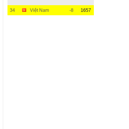
34
Việt Nam
-8
1657