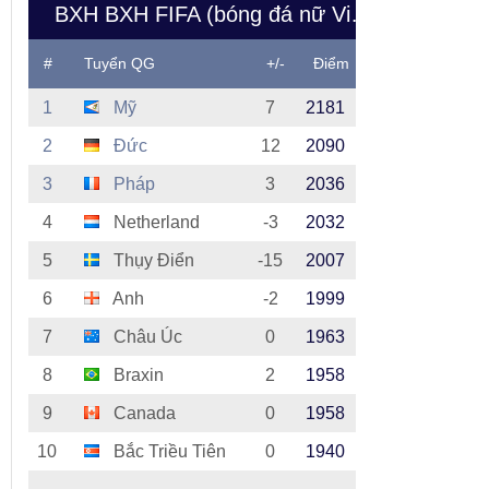
BXH BXH FIFA (bóng đá nữ Việt Nam)
#
Tuyển QG
+/-
Điểm
1
Mỹ
7
2181
2
Đức
12
2090
3
Pháp
3
2036
4
Netherland
-3
2032
5
Thụy Điển
-15
2007
6
Anh
-2
1999
7
Châu Úc
0
1963
8
Braxin
2
1958
9
Canada
0
1958
10
Bắc Triều Tiên
0
1940