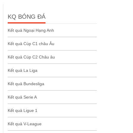
KQ BÓNG ĐÁ
Kết quả Ngoại Hạng Anh
Kết quả Cúp C1 châu Âu
Kết quả Cúp C2 Châu âu
Kết quả La Liga
Kết quả Bundesliga
Kết quả Serie A
Kết quả Ligue 1
Kết quả V-League