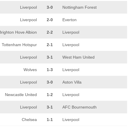
Liverpool
3-0
Nottingham Forest
Liverpool
2-0
Everton
Brighton Hove Albion
2-2
Liverpool
Tottenham Hotspur
2-1
Liverpool
Liverpool
3-1
West Ham United
Wolves
1-3
Liverpool
Liverpool
3-0
Aston Villa
Newcastle United
1-2
Liverpool
Liverpool
3-1
AFC Bournemouth
Chelsea
1-1
Liverpool