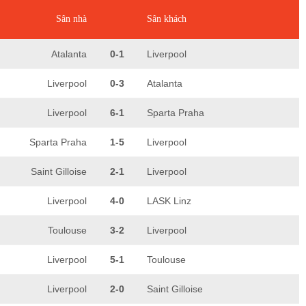
Sân nhà
Sân khách
Atalanta
0-1
Liverpool
Liverpool
0-3
Atalanta
Liverpool
6-1
Sparta Praha
Sparta Praha
1-5
Liverpool
Saint Gilloise
2-1
Liverpool
Liverpool
4-0
LASK Linz
Toulouse
3-2
Liverpool
Liverpool
5-1
Toulouse
Liverpool
2-0
Saint Gilloise