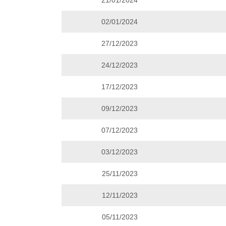
21/01/2024
02/01/2024
27/12/2023
24/12/2023
17/12/2023
09/12/2023
07/12/2023
03/12/2023
25/11/2023
12/11/2023
05/11/2023