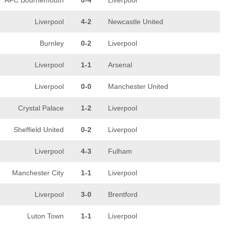
AFC Bournemouth
0-4
Liverpool
Liverpool
4-2
Newcastle United
Burnley
0-2
Liverpool
Liverpool
1-1
Arsenal
Liverpool
0-0
Manchester United
Crystal Palace
1-2
Liverpool
Sheffield United
0-2
Liverpool
Liverpool
4-3
Fulham
Manchester City
1-1
Liverpool
Liverpool
3-0
Brentford
Luton Town
1-1
Liverpool