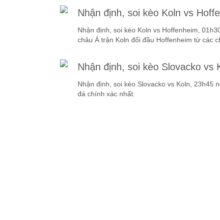
Nhận định, soi kèo Koln vs Hof
Nhận định, soi kèo Koln vs Hoffenheim, 01h30
châu Á trận Koln đối đầu Hoffenheim từ các 
Nhận định, soi kèo Slovacko vs 
Nhận định, soi kèo Slovacko vs Koln, 23h45 
đá chính xác nhất.