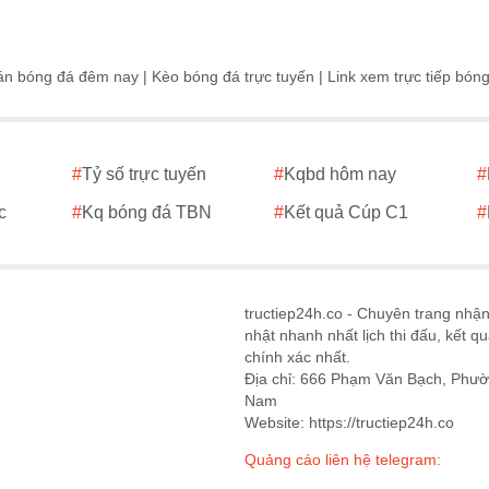
án bóng đá đêm nay
|
Kèo bóng đá trực tuyến
|
Link xem trực tiếp bón
#
Tỷ số trực tuyến
#
Kqbd hôm nay
#
c
#
Kq bóng đá TBN
#
Kết quả Cúp C1
#
tructiep24h.co - Chuyên trang nhậ
nhật nhanh nhất lịch thi đấu, kết q
chính xác nhất.
Địa chỉ: 666 Phạm Văn Bạch, Phườ
Nam
Website: https://tructiep24h.co
Quảng cáo liên hệ telegram: