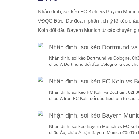
Nhận định, soi kèo FC Koln vs Bayern Munich,
VĐQG Đức. Dự đoán, phân tích tỷ lệ kèo châu
Koln đối đầu Bayern Munich từ các chuyên gi
Nhận định, soi kèo Dortmund vs
Nhận định, soi kèo Dortmund vs Cologne, 0h3
châu Á Dortmund đối đầu Cologne từ các chu
Nhận định, soi kèo FC Koln vs 
Nhận định, soi kèo FC Koln vs Bochum, 02h30 
châu Á trận FC Koln đối đầu Bochum từ các 
Nhận định, soi kèo Bayern Muni
Nhận định, soi kèo Bayern Munich vs FC Koln,
châu Âu, châu Á trận Bayern Munich đối đầu 