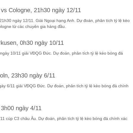
n vs Cologne, 21h30 ngày 12/11
 21h30 ngày 12/11. Giải Ngoại hạng Anh. Dự đoán, phân tích tỷ lệ kèo
ologne từ các chuyên gia hàng đầu.
rkusen, 0h30 ngày 10/11
 ngày 10/11 giải VĐQG Đức. Dự đoán, phân tích tỷ lệ kèo bóng đá
Koln, 23h30 ngày 6/11
gày 6/11 giải VÐQG Đức. Dự đoán, phân tích tỷ lệ kèo bóng đá chính
, 3h00 ngày 4/11
/11 cúp C3 châu Âu. Dự đoán, phân tích tỷ lệ kèo bóng đá chính xác