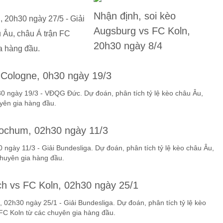
Nhận định, soi kèo
 20h30 ngày 27/5 - Giải
Augsburg vs FC Koln,
 Âu, châu Á trận FC
20h30 ngày 8/4
a hàng đầu.
 Cologne, 0h30 ngày 19/3
0 ngày 19/3 - VĐQG Đức. Dự đoán, phân tích tỷ lệ kèo châu Âu,
yên gia hàng đầu.
Bochum, 02h30 ngày 11/3
ngày 11/3 - Giải Bundesliga. Dự đoán, phân tích tỷ lệ kèo châu Âu,
chuyên gia hàng đầu.
ch vs FC Koln, 02h30 ngày 25/1
 02h30 ngày 25/1 - Giải Bundesliga. Dự đoán, phân tích tỷ lệ kèo
FC Koln từ các chuyên gia hàng đầu.