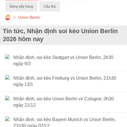
Bảng xếp hạng
Cầu thủ
Union Berlin
Tin tức, Nhận định soi kèo Union Berlin
2026 hôm nay
Nhận định, soi kèo Stuttgart vs Union Berlin, 2h30
ngày 9/3
Nhận định, soi kèo Freiburg vs Union Berlin, 21h30
ngày 13/1
Nhận định, soi kèo Union Berlin vs Cologne, 0h30
ngày 21/12
Nhận định, soi kèo Bayern Munich vs Union Berlin,
21h30 ngày 02/12