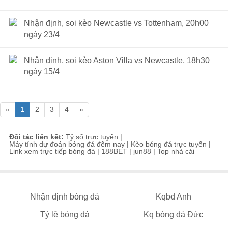
Nhận định, soi kèo Newcastle vs Tottenham, 20h00
ngày 23/4
Nhận định, soi kèo Aston Villa vs Newcastle, 18h30
ngày 15/4
«
1
2
3
4
»
Đối tác liên kết:
Tỷ số trực tuyến
|
Máy tính dự đoán bóng đá đêm nay
|
Kèo bóng đá trực tuyến
|
Link xem trực tiếp bóng đá
|
188BET
|
jun88
|
Top nhà cái
Nhận định bóng đá
Kqbd Anh
Tỷ lệ bóng đá
Kq bóng đá Đức