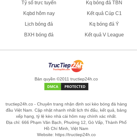
Tỷ số trực tuyến
Kq bóng đá TBN
Kqbd hôm nay
Kết quả Cúp C1
Lịch bóng đá
Kq bóng đá Ý
BXH bóng đá
Kết quả V League
Bản quyền ©2011 tructiep24h.co
tructiep24h.co - Chuyên trang nhận định soi kèo bóng đá hàng
đầu Việt Nam. Cập nhật nhanh nhất lịch thi đấu, kết quả, bảng
xếp hạng, tỷ lệ kèo nhà cái hôm nay chính xác nhất.
Địa chỉ: 666 Phạm Văn Bạch, Phường 12, Gò Vấp, Thành Phố
Hồ Chí Minh, Việt Nam
Website: https://tructiep24h.co