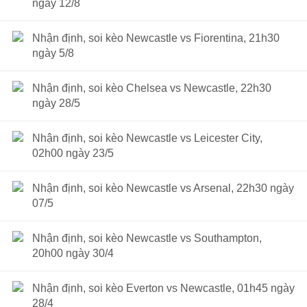
ngày 12/8
Nhận định, soi kèo Newcastle vs Fiorentina, 21h30
ngày 5/8
Nhận định, soi kèo Chelsea vs Newcastle, 22h30
ngày 28/5
Nhận định, soi kèo Newcastle vs Leicester City,
02h00 ngày 23/5
Nhận định, soi kèo Newcastle vs Arsenal, 22h30 ngày
07/5
Nhận định, soi kèo Newcastle vs Southampton,
20h00 ngày 30/4
Nhận định, soi kèo Everton vs Newcastle, 01h45 ngày
28/4