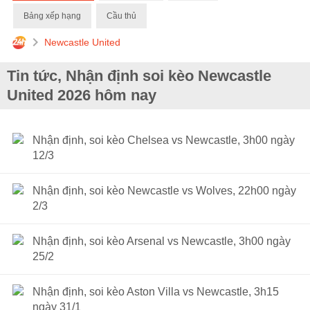
Bảng xếp hạng
Cầu thủ
Newcastle United
Tin tức, Nhận định soi kèo Newcastle
United 2026 hôm nay
Nhận định, soi kèo Chelsea vs Newcastle, 3h00 ngày
12/3
Nhận định, soi kèo Newcastle vs Wolves, 22h00 ngày
2/3
Nhận định, soi kèo Arsenal vs Newcastle, 3h00 ngày
25/2
Nhận định, soi kèo Aston Villa vs Newcastle, 3h15
ngày 31/1