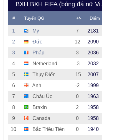
BXH BXH FIFA (bóng đá nữ Việt Nam)
#
Tuyển QG
+/-
Điểm
1
Mỹ
7
2181
2
Đức
12
2090
3
Pháp
3
2036
4
Netherland
-3
2032
5
Thụy Điển
-15
2007
6
Anh
-2
1999
7
Châu Úc
0
1963
8
Braxin
2
1958
9
Canada
0
1958
10
Bắc Triều Tiên
0
1940