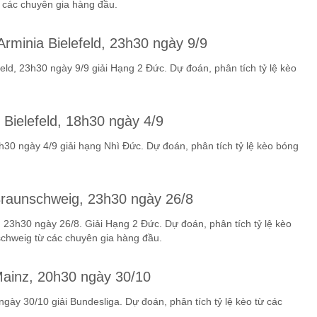
ừ các chuyên gia hàng đầu.
Arminia Bielefeld, 23h30 ngày 9/9
feld, 23h30 ngày 9/9 giải Hạng 2 Đức. Dự đoán, phân tích tỷ lệ kèo
 Bielefeld, 18h30 ngày 4/9
30 ngày 4/9 giải hạng Nhì Đức. Dự đoán, phân tích tỷ lệ kèo bóng
 Braunschweig, 23h30 ngày 26/8
, 23h30 ngày 26/8. Giải Hạng 2 Đức. Dự đoán, phân tích tỷ lệ kèo
schweig từ các chuyên gia hàng đầu.
 Mainz, 20h30 ngày 30/10
ngày 30/10 giải Bundesliga. Dự đoán, phân tích tỷ lệ kèo từ các