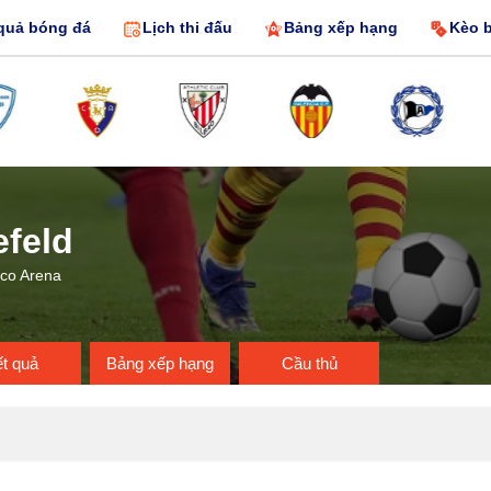
quả bóng đá
Lịch thi đấu
Bảng xếp hạng
Kèo 
efeld
uco Arena
t quả
Bảng xếp hạng
Cầu thủ