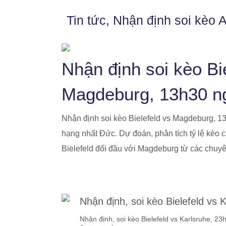
Tin tức, Nhận định soi kèo 
Nhận định soi kèo Bi
Magdeburg, 13h30 n
Nhận định soi kèo Bielefeld vs Magdeburg, 13
hạng nhất Đức. Dự đoán, phân tích tỷ lệ kèo 
Bielefeld đối đầu với Magdeburg từ các chuy
Nhận định, soi kèo Bielefeld vs 
Nhận định, soi kèo Bielefeld vs Karlsruhe, 2