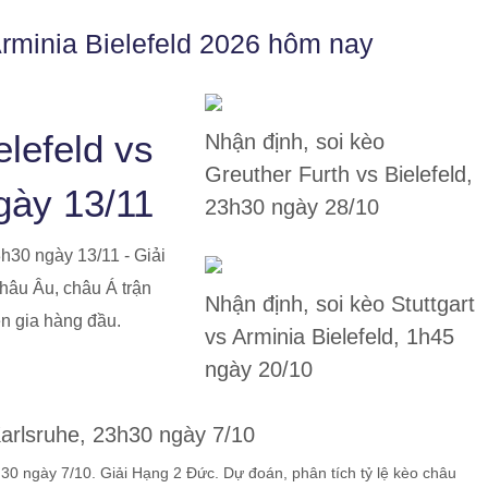
Arminia Bielefeld 2026 hôm nay
elefeld vs
Nhận định, soi kèo
Greuther Furth vs Bielefeld,
gày 13/11
23h30 ngày 28/10
h30 ngày 13/11 - Giải
châu Âu, châu Á trận
Nhận định, soi kèo Stuttgart
ên gia hàng đầu.
vs Arminia Bielefeld, 1h45
ngày 20/10
Karlsruhe, 23h30 ngày 7/10
3h30 ngày 7/10. Giải Hạng 2 Đức. Dự đoán, phân tích tỷ lệ kèo châu