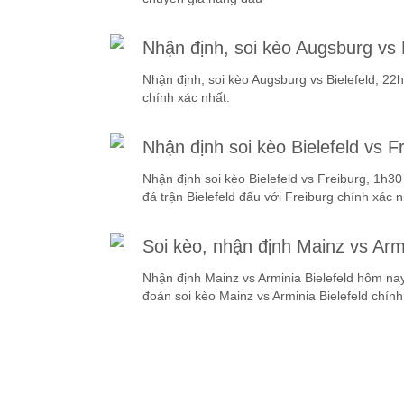
Nhận định, soi kèo Augsburg vs 
Nhận định, soi kèo Augsburg vs Bielefeld, 22
chính xác nhất.
Nhận định soi kèo Bielefeld vs F
Nhận định soi kèo Bielefeld vs Freiburg, 1h30
đá trận Bielefeld đấu với Freiburg chính xác n
Soi kèo, nhận định Mainz vs Ar
Nhận định Mainz vs Arminia Bielefeld hôm na
đoán soi kèo Mainz vs Arminia Bielefeld chính