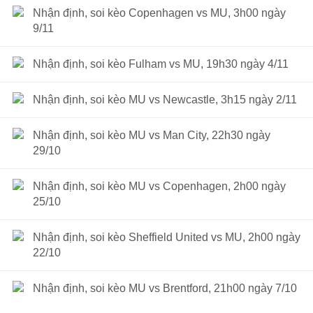
Nhận định, soi kèo Copenhagen vs MU, 3h00 ngày
9/11
Nhận định, soi kèo Fulham vs MU, 19h30 ngày 4/11
Nhận định, soi kèo MU vs Newcastle, 3h15 ngày 2/11
Nhận định, soi kèo MU vs Man City, 22h30 ngày
29/10
Nhận định, soi kèo MU vs Copenhagen, 2h00 ngày
25/10
Nhận định, soi kèo Sheffield United vs MU, 2h00 ngày
22/10
Nhận định, soi kèo MU vs Brentford, 21h00 ngày 7/10