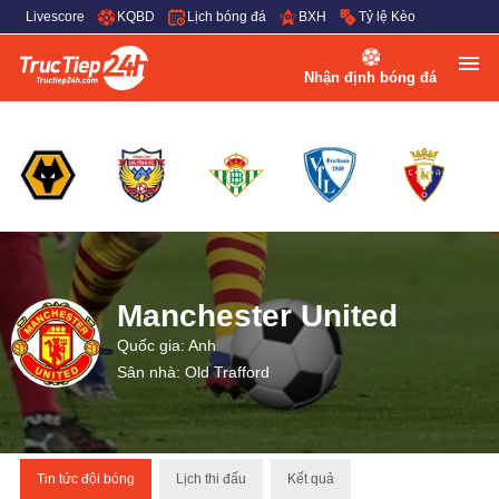
Livescore
KQBD
Lịch bóng đá
BXH
Tỷ lệ Kèo
Nhận định bóng đá
Manchester United
Quốc gia: Anh
Sân nhà: Old Trafford
Tin tức đội bóng
Lịch thi đấu
Kết quả