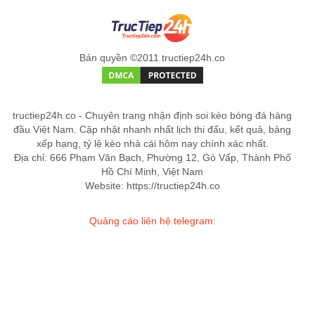
Bản quyền ©2011 tructiep24h.co
tructiep24h.co - Chuyên trang nhận định soi kèo bóng đá hàng
đầu Việt Nam. Cập nhật nhanh nhất lịch thi đấu, kết quả, bảng
xếp hạng, tỷ lệ kèo nhà cái hôm nay chính xác nhất.
Địa chỉ: 666 Phạm Văn Bạch, Phường 12, Gò Vấp, Thành Phố
Hồ Chí Minh, Việt Nam
Website: https://tructiep24h.co
Quảng cáo liên hệ telegram: