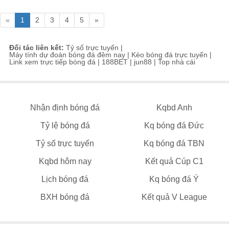
«
1
2
3
4
5
»
Đối tác liên kết:
Tỷ số trực tuyến
|
Máy tính dự đoán bóng đá đêm nay
|
Kèo bóng đá trực tuyến
|
Link xem trực tiếp bóng đá
|
188BET
|
jun88
|
Top nhà cái
Nhận định bóng đá
Kqbd Anh
Tỷ lệ bóng đá
Kq bóng đá Đức
Tỷ số trực tuyến
Kq bóng đá TBN
Kqbd hôm nay
Kết quả Cúp C1
Lịch bóng đá
Kq bóng đá Ý
BXH bóng đá
Kết quả V League