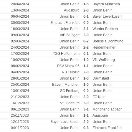
20/04/2024
Union Berlin
1-5
Bayern Munchen
13/04/2024
Augsburg
2-0
Union Berlin
06/04/2024
Union Berlin
0-1
Bayer Leverkusen
30/03/2024
Eintracht Frankfurt
0-0
Union Berlin
16/03/2024
Union Berlin
2-1
Werder Bremen
09/03/2024
VfB Stuttgart
2-0
Union Berlin
02/03/2024
Union Berlin
0-2
Borussia Dortmund
24/02/2024
Union Berlin
2-2
Heidenheimer
17/02/2024
TSG Hoffenheim
0-1
Union Berlin
10/02/2024
Union Berlin
1-0
VfL Wolfsburg
08/02/2024
FSV Mainz 05
1-1
Union Berlin
04/02/2024
RB Leipzig
2-0
Union Berlin
28/01/2024
Union Berlin
1-0
Darmstadt
25/01/2024
Bayern Munchen
1-0
Union Berlin
13/01/2024
SC Freiburg
0-0
Union Berlin
21/12/2023
Union Berlin
2-0
FC Koln
16/12/2023
VfL Bochum
3-0
Union Berlin
09/12/2023
Union Berlin
3-1
Monchengladbach
25/11/2023
Union Berlin
1-1
Augsburg
12/11/2023
Bayer Leverkusen
4-0
Union Berlin
04/11/2023
Union Berlin
0-3
Eintracht Frankfurt