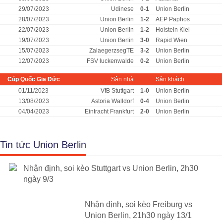
29/07/2023
Udinese
0-1
Union Berlin
28/07/2023
Union Berlin
1-2
AEP Paphos
22/07/2023
Union Berlin
1-2
Holstein Kiel
19/07/2023
Union Berlin
3-0
Rapid Wien
15/07/2023
ZalaegerzsegTE
3-2
Union Berlin
12/07/2023
FSV luckenwalde
0-2
Union Berlin
Cúp Quốc Gia Đức
Sân nhà
Sân khách
01/11/2023
VfB Stuttgart
1-0
Union Berlin
13/08/2023
Astoria Walldorf
0-4
Union Berlin
04/04/2023
Eintracht Frankfurt
2-0
Union Berlin
Tin tức Union Berlin
Nhận định, soi kèo Stuttgart vs Union Berlin, 2h30
ngày 9/3
Nhận định, soi kèo Freiburg vs
Union Berlin, 21h30 ngày 13/1