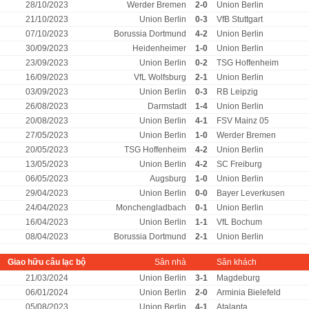
28/10/2023
Werder Bremen
2-0
Union Berlin
21/10/2023
Union Berlin
0-3
VfB Stuttgart
07/10/2023
Borussia Dortmund
4-2
Union Berlin
30/09/2023
Heidenheimer
1-0
Union Berlin
23/09/2023
Union Berlin
0-2
TSG Hoffenheim
16/09/2023
VfL Wolfsburg
2-1
Union Berlin
03/09/2023
Union Berlin
0-3
RB Leipzig
26/08/2023
Darmstadt
1-4
Union Berlin
20/08/2023
Union Berlin
4-1
FSV Mainz 05
27/05/2023
Union Berlin
1-0
Werder Bremen
20/05/2023
TSG Hoffenheim
4-2
Union Berlin
13/05/2023
Union Berlin
4-2
SC Freiburg
06/05/2023
Augsburg
1-0
Union Berlin
29/04/2023
Union Berlin
0-0
Bayer Leverkusen
24/04/2023
Monchengladbach
0-1
Union Berlin
16/04/2023
Union Berlin
1-1
VfL Bochum
08/04/2023
Borussia Dortmund
2-1
Union Berlin
Giao hữu câu lạc bộ
Sân nhà
Sân khách
21/03/2024
Union Berlin
3-1
Magdeburg
06/01/2024
Union Berlin
2-0
Arminia Bielefeld
05/08/2023
Union Berlin
4-1
Atalanta