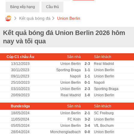
Bảng xếp hạng
Cầu thủ
Kết quả bóng đá
Union Berlin
Kết quả bóng đá Union Berlin 2026 hôm
nay và tối qua
Cúp C1 châu Âu
Sân nhà
Sân khách
13/12/2023
Union Berlin
2-3
Real Madrid
30/11/2023
Sporting Braga
1-1
Union Berlin
09/11/2023
Napoli
1-1
Union Berlin
25/10/2023
Union Berlin
0-1
Napoli
03/10/2023
Union Berlin
2-3
Sporting Braga
20/09/2023
Real Madrid
1-0
Union Berlin
Bundesliga
Sân nhà
Sân khách
18/05/2024
Union Berlin
2-1
SC Freiburg
11/05/2024
FC Koln
3-2
Union Berlin
05/05/2024
Union Berlin
3-4
VfL Bochum
28/04/2024
Monchengladbach
0-0
Union Berlin