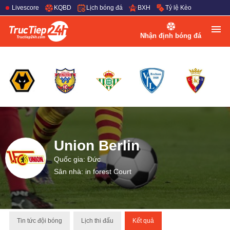
Livescore
KQBD
Lịch bóng đá
BXH
Tỷ lệ Kèo
Nhận định bóng đá
Union Berlin
Quốc gia: Đức
Sân nhà: in forest Court
Tin tức đội bóng
Lịch thi đấu
Kết quả