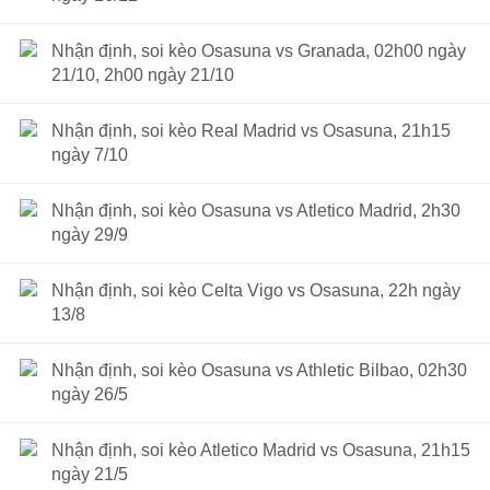
Nhận định, soi kèo Osasuna vs Granada, 02h00 ngày
21/10, 2h00 ngày 21/10
Nhận định, soi kèo Real Madrid vs Osasuna, 21h15
ngày 7/10
Nhận định, soi kèo Osasuna vs Atletico Madrid, 2h30
ngày 29/9
Nhận định, soi kèo Celta Vigo vs Osasuna, 22h ngày
13/8
Nhận định, soi kèo Osasuna vs Athletic Bilbao, 02h30
ngày 26/5
Nhận định, soi kèo Atletico Madrid vs Osasuna, 21h15
ngày 21/5