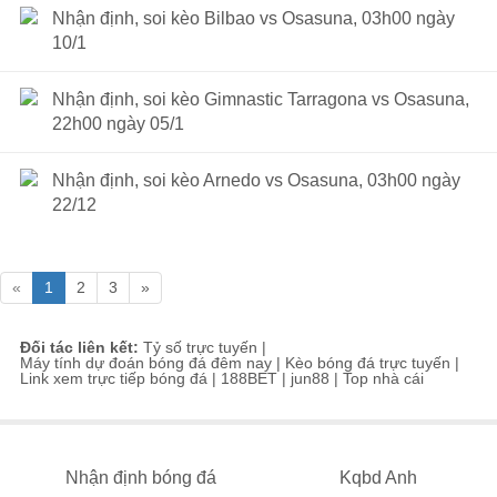
Nhận định, soi kèo Bilbao vs Osasuna, 03h00 ngày
10/1
Nhận định, soi kèo Gimnastic Tarragona vs Osasuna,
22h00 ngày 05/1
Nhận định, soi kèo Arnedo vs Osasuna, 03h00 ngày
22/12
«
1
2
3
»
Đối tác liên kết:
Tỷ số trực tuyến
|
Máy tính dự đoán bóng đá đêm nay
|
Kèo bóng đá trực tuyến
|
Link xem trực tiếp bóng đá
|
188BET
|
jun88
|
Top nhà cái
Nhận định bóng đá
Kqbd Anh