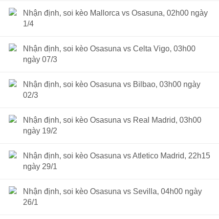
Nhận định, soi kèo Mallorca vs Osasuna, 02h00 ngày
1/4
Nhận định, soi kèo Osasuna vs Celta Vigo, 03h00
ngày 07/3
Nhận định, soi kèo Osasuna vs Bilbao, 03h00 ngày
02/3
Nhận định, soi kèo Osasuna vs Real Madrid, 03h00
ngày 19/2
Nhận định, soi kèo Osasuna vs Atletico Madrid, 22h15
ngày 29/1
Nhận định, soi kèo Osasuna vs Sevilla, 04h00 ngày
26/1