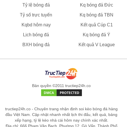
Tỷ lệ bóng đá
Kq bóng đá Đức
Tỷ số trực tuyến
Kq bóng đá TBN
Kqbd hôm nay
Kết quả Cúp C1
Lịch bóng đá
Kq bóng đá Ý
BXH bóng đá
Kết quả V League
Bản quyền ©2011 tructiep24h.co
tructiep24h.co - Chuyên trang nhận định soi kèo bóng đá hàng
đầu Việt Nam. Cập nhật nhanh nhất lịch thi đấu, kết quả, bảng
xếp hạng, tỷ lệ kèo nhà cái hôm nay chính xác nhất.
Địa chỉ: 666 Phạm Văn Bạch, Phường 12, Gò Vấp, Thành Phố