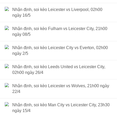
Nhận định, soi kèo Leicester vs Liverpool, 02h00
ngày 16/5
Nhận định, soi kèo Fulham vs Leicester City, 21h00
ngày 08/5
Nhận định, soi kèo Leicester City vs Everton, 02h00
ngày 2/5
Nhận định, soi kèo Leeds United vs Leicester City,
02h00 ngày 26/4
Nhận định, soi kèo Leicester vs Wolves, 21h00 ngày
22/4
Nhận định, soi kèo Man City vs Leicester City, 23h30
ngày 15/4