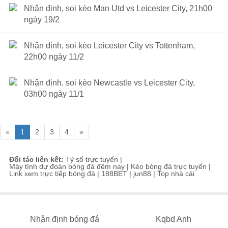
Nhận định, soi kèo Man Utd vs Leicester City, 21h00
ngày 19/2
Nhận định, soi kèo Leicester City vs Tottenham,
22h00 ngày 11/2
Nhận định, soi kèo Newcastle vs Leicester City,
03h00 ngày 11/1
«
1
2
3
4
»
Đối tác liên kết:
Tỷ số trực tuyến
|
Máy tính dự đoán bóng đá đêm nay
|
Kèo bóng đá trực tuyến
|
Link xem trực tiếp bóng đá
|
188BET
|
jun88
|
Top nhà cái
Nhận định bóng đá
Kqbd Anh