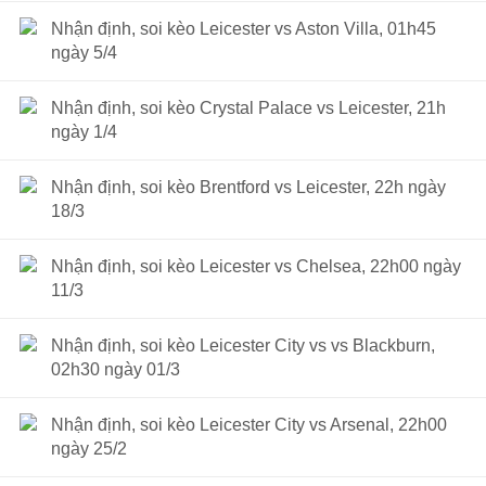
Nhận định, soi kèo Leicester vs Aston Villa, 01h45
ngày 5/4
Nhận định, soi kèo Crystal Palace vs Leicester, 21h
ngày 1/4
Nhận định, soi kèo Brentford vs Leicester, 22h ngày
18/3
Nhận định, soi kèo Leicester vs Chelsea, 22h00 ngày
11/3
Nhận định, soi kèo Leicester City vs vs Blackburn,
02h30 ngày 01/3
Nhận định, soi kèo Leicester City vs Arsenal, 22h00
ngày 25/2