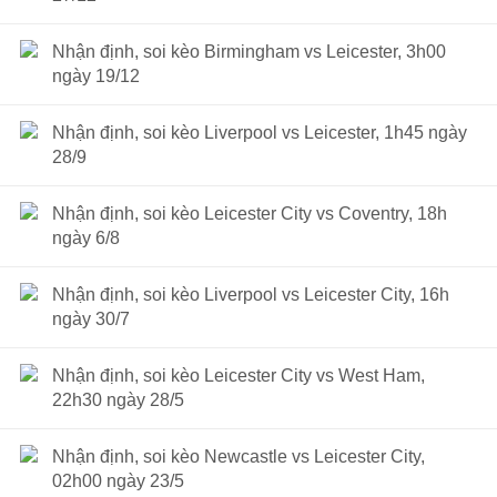
Nhận định, soi kèo Birmingham vs Leicester, 3h00
ngày 19/12
Nhận định, soi kèo Liverpool vs Leicester, 1h45 ngày
28/9
Nhận định, soi kèo Leicester City vs Coventry, 18h
ngày 6/8
Nhận định, soi kèo Liverpool vs Leicester City, 16h
ngày 30/7
Nhận định, soi kèo Leicester City vs West Ham,
22h30 ngày 28/5
Nhận định, soi kèo Newcastle vs Leicester City,
02h00 ngày 23/5