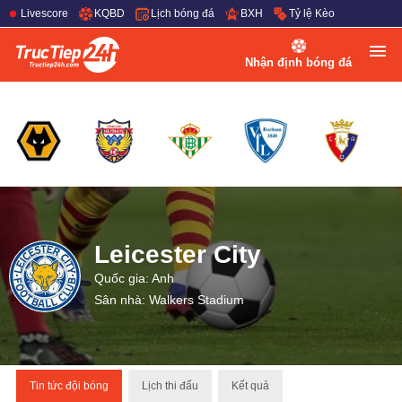
Livescore
KQBD
Lịch bóng đá
BXH
Tỷ lệ Kèo
Nhận định bóng đá
Leicester City
Quốc gia: Anh
Sân nhà: Walkers Stadium
Tin tức đội bóng
Lịch thi đấu
Kết quả