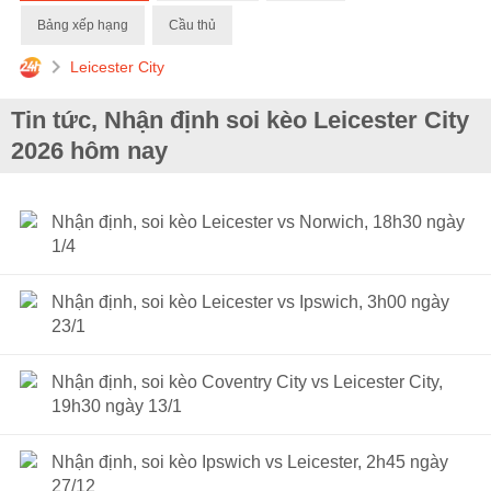
Bảng xếp hạng
Cầu thủ
Leicester City
Tin tức, Nhận định soi kèo Leicester City
2026 hôm nay
Nhận định, soi kèo Leicester vs Norwich, 18h30 ngày
1/4
Nhận định, soi kèo Leicester vs Ipswich, 3h00 ngày
23/1
Nhận định, soi kèo Coventry City vs Leicester City,
19h30 ngày 13/1
Nhận định, soi kèo Ipswich vs Leicester, 2h45 ngày
27/12