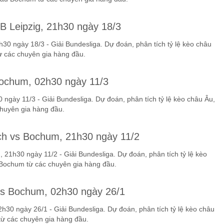
B Leipzig, 21h30 ngày 18/3
30 ngày 18/3 - Giải Bundesliga. Dự đoán, phân tích tỷ lệ kèo châu
ừ các chuyên gia hàng đầu.
Bochum, 02h30 ngày 11/3
ngày 11/3 - Giải Bundesliga. Dự đoán, phân tích tỷ lệ kèo châu Âu,
chuyên gia hàng đầu.
ch vs Bochum, 21h30 ngày 11/2
21h30 ngày 11/2 - Giải Bundesliga. Dự đoán, phân tích tỷ lệ kèo
 Bochum từ các chuyên gia hàng đầu.
vs Bochum, 02h30 ngày 26/1
h30 ngày 26/1 - Giải Bundesliga. Dự đoán, phân tích tỷ lệ kèo châu
từ các chuyên gia hàng đầu.