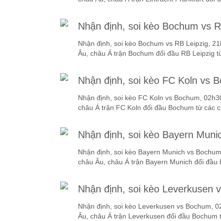
Nhận định, soi kèo Bochum vs R
Nhận định, soi kèo Bochum vs RB Leipzig, 21h
Âu, châu Á trận Bochum đối đầu RB Leipzig t
Nhận định, soi kèo FC Koln vs 
Nhận định, soi kèo FC Koln vs Bochum, 02h30 
châu Á trận FC Koln đối đầu Bochum từ các 
Nhận định, soi kèo Bayern Muni
Nhận định, soi kèo Bayern Munich vs Bochum, 
châu Âu, châu Á trận Bayern Munich đối đầu
Nhận định, soi kèo Leverkusen 
Nhận định, soi kèo Leverkusen vs Bochum, 02
Âu, châu Á trận Leverkusen đối đầu Bochum 