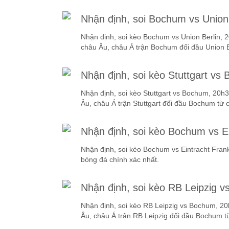
Nhận định, soi Bochum vs Union
Nhận định, soi kèo Bochum vs Union Berlin, 2
châu Âu, châu Á trận Bochum đối đầu Union B
Nhận định, soi kèo Stuttgart v
Nhận định, soi kèo Stuttgart vs Bochum, 20h3
Âu, châu Á trận Stuttgart đối đầu Bochum từ 
Nhận định, soi kèo Bochum vs Ei
Nhận định, soi kèo Bochum vs Eintracht Frank
bóng đá chính xác nhất.
Nhận định, soi kèo RB Leipzig 
Nhận định, soi kèo RB Leipzig vs Bochum, 20h
Âu, châu Á trận RB Leipzig đối đầu Bochum t