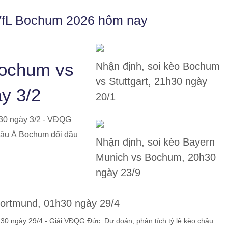
 VfL Bochum 2026 hôm nay
Bochum vs
Nhận định, soi kèo Bochum
vs Stuttgart, 21h30 ngày
y 3/2
20/1
h30 ngày 3/2 - VĐQG
châu Á Bochum đối đầu
Nhận định, soi kèo Bayern
Munich vs Bochum, 20h30
ngày 23/9
Dortmund, 01h30 ngày 29/4
30 ngày 29/4 - Giải VĐQG Đức. Dự đoán, phân tích tỷ lệ kèo châu