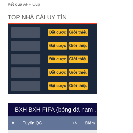
Kết quả AFF Cup
TOP NHÀ CÁI UY TÍN
Đặt cược
Giới thiệu
Đặt cược
Giới thiệu
Đặt cược
Giới thiệu
Đặt cược
Giới thiệu
Đặt cược
Giới thiệu
BXH BXH FIFA (bóng đá nam Việt Nam)
#
Tuyển QG
+/-
Điểm