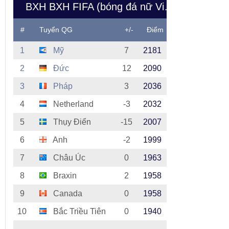
BXH BXH FIFA (bóng đá nữ Việt Nam)
#
Tuyển QG
+/-
Điểm
1
Mỹ
7
2181
2
Đức
12
2090
3
Pháp
3
2036
4
Netherland
-3
2032
5
Thụy Điển
-15
2007
6
Anh
-2
1999
7
Châu Úc
0
1963
8
Braxin
2
1958
9
Canada
0
1958
10
Bắc Triều Tiên
0
1940