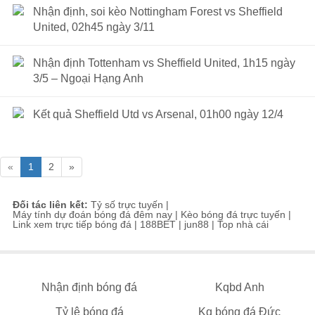
Nhận định, soi kèo Nottingham Forest vs Sheffield
United, 02h45 ngày 3/11
Nhận định Tottenham vs Sheffield United, 1h15 ngày
3/5 – Ngoại Hạng Anh
Kết quả Sheffield Utd vs Arsenal, 01h00 ngày 12/4
«
1
2
»
Đối tác liên kết:
Tỷ số trực tuyến
|
Máy tính dự đoán bóng đá đêm nay
|
Kèo bóng đá trực tuyến
|
Link xem trực tiếp bóng đá
|
188BET
|
jun88
|
Top nhà cái
Nhận định bóng đá
Kqbd Anh
Tỷ lệ bóng đá
Kq bóng đá Đức