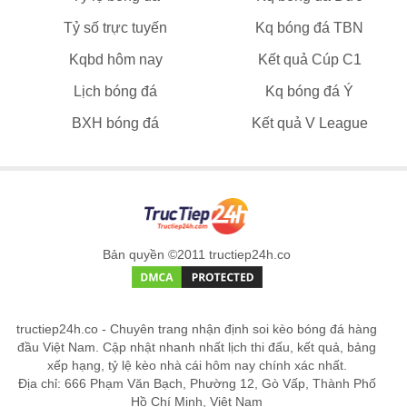
Tỷ số trực tuyến
Kq bóng đá TBN
Kqbd hôm nay
Kết quả Cúp C1
Lịch bóng đá
Kq bóng đá Ý
BXH bóng đá
Kết quả V League
Bản quyền ©2011 tructiep24h.co
tructiep24h.co - Chuyên trang nhận định soi kèo bóng đá hàng
đầu Việt Nam. Cập nhật nhanh nhất lịch thi đấu, kết quả, bảng
xếp hạng, tỷ lệ kèo nhà cái hôm nay chính xác nhất.
Địa chỉ: 666 Phạm Văn Bạch, Phường 12, Gò Vấp, Thành Phố
Hồ Chí Minh, Việt Nam