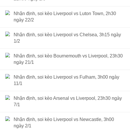
Nhận định, soi kèo Liverpool vs Luton Town, 2h30
ngày 22/2
Nhận định, soi kèo Liverpool vs Chelsea, 3h15 ngày
1/2
Nhận định, soi kèo Bournemouth vs Liverpool, 23h30
ngày 21/1
Nhận định, soi kèo Liverpool vs Fulham, 3h00 ngày
11/1
Nhận định, soi kèo Arsenal vs Liverpool, 23h30 ngày
7/1
Nhận định, soi kèo Liverpool vs Newcastle, 3h00
ngày 2/1