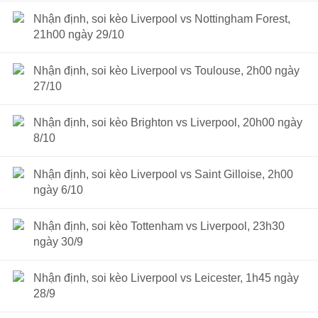
Nhận định, soi kèo Liverpool vs Nottingham Forest,
21h00 ngày 29/10
Nhận định, soi kèo Liverpool vs Toulouse, 2h00 ngày
27/10
Nhận định, soi kèo Brighton vs Liverpool, 20h00 ngày
8/10
Nhận định, soi kèo Liverpool vs Saint Gilloise, 2h00
ngày 6/10
Nhận định, soi kèo Tottenham vs Liverpool, 23h30
ngày 30/9
Nhận định, soi kèo Liverpool vs Leicester, 1h45 ngày
28/9