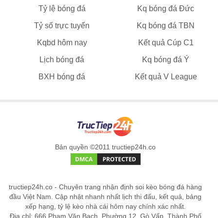
Tỷ lệ bóng đá
Kq bóng đá Đức
Tỷ số trực tuyến
Kq bóng đá TBN
Kqbd hôm nay
Kết quả Cúp C1
Lịch bóng đá
Kq bóng đá Ý
BXH bóng đá
Kết quả V League
Bản quyền ©2011 tructiep24h.co
tructiep24h.co - Chuyên trang nhận định soi kèo bóng đá hàng
đầu Việt Nam. Cập nhật nhanh nhất lịch thi đấu, kết quả, bảng
xếp hạng, tỷ lệ kèo nhà cái hôm nay chính xác nhất.
Địa chỉ: 666 Phạm Văn Bạch, Phường 12, Gò Vấp, Thành Phố