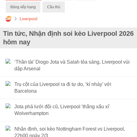
Bảng xếp hạng
Cầu thủ
Liverpool
Tin tức, Nhận định soi kèo Liverpool 2026
hôm nay
‘Thần tài’ Diogo Jota và Salah tỏa sáng, Liverpool vùi
dập Arsenal
Trụ cột của Liverpool ra đi tự do, ‘kí nháy’ với
Barcelona
Jota phá lưới đội cũ, Liverpool 'thắng xấu xí'
Wolverhampton
Nhận định, soi kèo Nottingham Forest vs Liverpool,
22h00 ngày 2/3