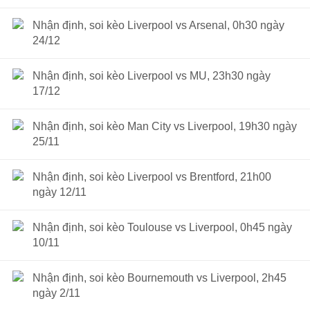
Nhận định, soi kèo Liverpool vs Arsenal, 0h30 ngày
24/12
Nhận định, soi kèo Liverpool vs MU, 23h30 ngày
17/12
Nhận định, soi kèo Man City vs Liverpool, 19h30 ngày
25/11
Nhận định, soi kèo Liverpool vs Brentford, 21h00
ngày 12/11
Nhận định, soi kèo Toulouse vs Liverpool, 0h45 ngày
10/11
Nhận định, soi kèo Bournemouth vs Liverpool, 2h45
ngày 2/11