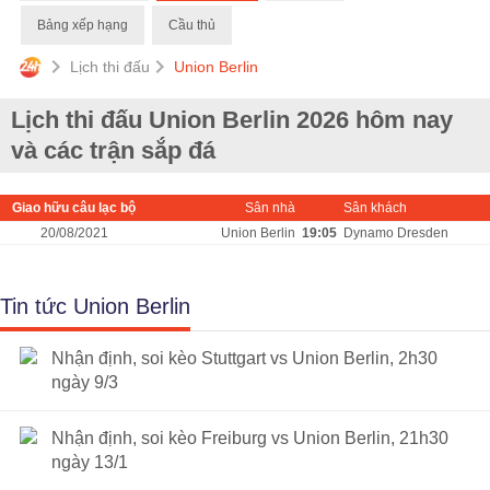
Bảng xếp hạng
Cầu thủ
Lịch thi đấu
Union Berlin
Lịch thi đấu Union Berlin 2026 hôm nay
và các trận sắp đá
Giao hữu câu lạc bộ
Sân nhà
Sân khách
20/08/2021
Union Berlin
19:05
Dynamo Dresden
Tin tức Union Berlin
Nhận định, soi kèo Stuttgart vs Union Berlin, 2h30
ngày 9/3
Nhận định, soi kèo Freiburg vs Union Berlin, 21h30
ngày 13/1