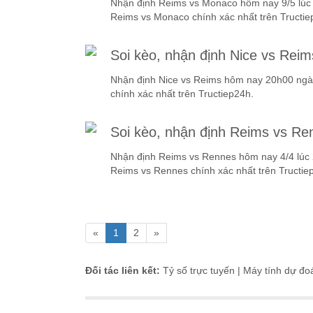
Nhận định Reims vs Monaco hôm nay 9/5 lúc 
Reims vs Monaco chính xác nhất trên Tructie
​Soi kèo, nhận định Nice vs Rei
Nhận định Nice vs Reims hôm nay 20h00 ngày 
chính xác nhất trên Tructiep24h.
Soi kèo, nhận định Reims vs R
Nhận định Reims vs Rennes hôm nay 4/4 lúc 
Reims vs Rennes chính xác nhất trên Tructie
«
1
2
»
Đối tác liên kết:
Tỷ số trực tuyến
|
Máy tính dự đo