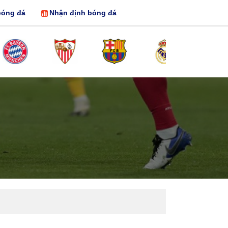
bóng đá
Nhận định bóng đá