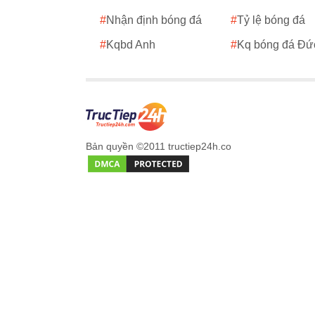
#
Nhận định bóng đá
#
Tỷ lệ bóng đá
#
Kqbd Anh
#
Kq bóng đá Đứ
Bản quyền ©2011 tructiep24h.co