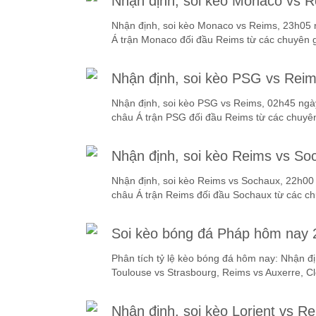
Nhận định, soi kèo Monaco vs R
Nhận định, soi kèo Monaco vs Reims, 23h05 ng
Á trận Monaco đối đầu Reims từ các chuyên 
Nhận định, soi kèo PSG vs Reim
Nhận định, soi kèo PSG vs Reims, 02h45 ngày
châu Á trận PSG đối đầu Reims từ các chuyê
Nhận định, soi kèo Reims vs So
Nhận định, soi kèo Reims vs Sochaux, 22h00 n
châu Á trận Reims đối đầu Sochaux từ các ch
Soi kèo bóng đá Pháp hôm nay 2
Phân tích tỷ lệ kèo bóng đá hôm nay: Nhận đị
Toulouse vs Strasbourg, Reims vs Auxerre, C
Nhận định, soi kèo Lorient vs R