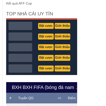
Kết quả AFF Cup
TOP NHÀ CÁI UY TÍN
Đặt cược
Giới thiệu
Đặt cược
Giới thiệu
Đặt cược
Giới thiệu
Đặt cược
Giới thiệu
Đặt cược
Giới thiệu
BXH BXH FIFA (bóng đá nam Việt Nam)
#
Tuyển QG
+/-
Điểm