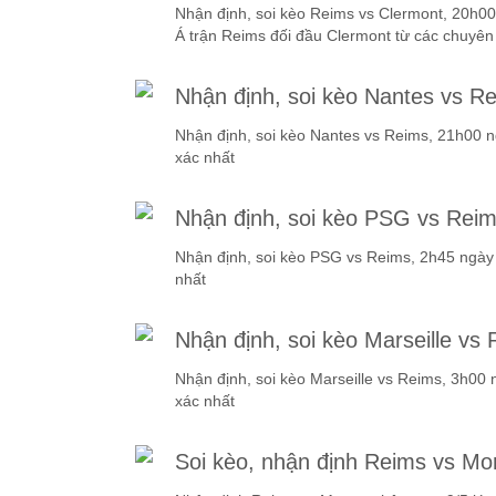
Nhận định, soi kèo Reims vs Clermont, 20h00 
Á trận Reims đối đầu Clermont từ các chuyên
Nhận định, soi kèo Nantes vs R
Nhận định, soi kèo Nantes vs Reims, 21h00 ng
xác nhất
Nhận định, soi kèo PSG vs Reim
Nhận định, soi kèo PSG vs Reims, 2h45 ngày 2
nhất
Nhận định, soi kèo Marseille vs
Nhận định, soi kèo Marseille vs Reims, 3h00 n
xác nhất
Soi kèo, nhận định Reims vs M