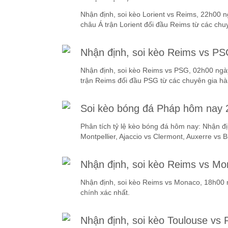
Nhận định, soi kèo Lorient vs Reims, 22h00 
châu Á trận Lorient đối đầu Reims từ các chu
Nhận định, soi kèo Reims vs PS
Nhận định, soi kèo Reims vs PSG, 02h00 ngày 
trận Reims đối đầu PSG từ các chuyên gia hà
Soi kèo bóng đá Pháp hôm nay 2
Phân tích tỷ lệ kèo bóng đá hôm nay: Nhận đ
Montpellier, Ajaccio vs Clermont, Auxerre vs
Nhận định, soi kèo Reims vs Mo
Nhận định, soi kèo Reims vs Monaco, 18h00 n
chính xác nhất.
Nhận định, soi kèo Toulouse vs