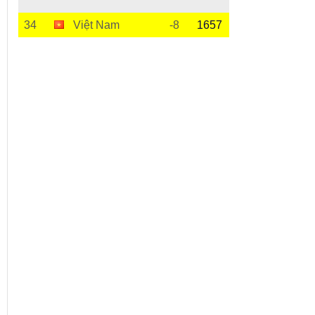
34
Việt Nam
-8
1657