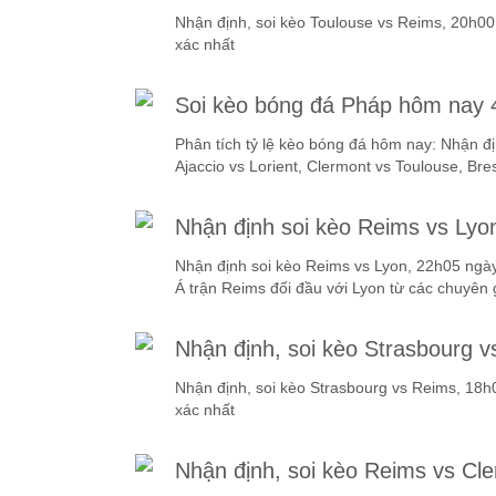
Nhận định, soi kèo Toulouse vs Reims, 20h00 
xác nhất
Soi kèo bóng đá Pháp hôm nay 
Phân tích tỷ lệ kèo bóng đá hôm nay: Nhận đ
Ajaccio vs Lorient, Clermont vs Toulouse, Br
Nhận định soi kèo Reims vs Lyo
Nhận định soi kèo Reims vs Lyon, 22h05 ngày
Á trận Reims đối đầu với Lyon từ các chuyên
Nhận định, soi kèo Strasbourg 
Nhận định, soi kèo Strasbourg vs Reims, 18h0
xác nhất
Nhận định, soi kèo Reims vs Cl