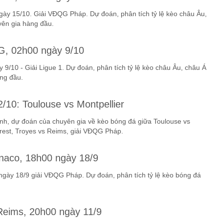
ngày 15/10. Giải VĐQG Pháp. Dự đoán, phân tích tỷ lệ kèo châu Âu,
yên gia hàng đầu.
G, 02h00 ngày 9/10
9/10 - Giải Ligue 1. Dự đoán, phân tích tỷ lệ kèo châu Âu, châu Á
ng đầu.
/10: Toulouse vs Montpellier
ịnh, dự đoán của chuyên gia về kèo bóng đá giữa Toulouse vs
 Brest, Troyes vs Reims, giải VĐQG Pháp.
naco, 18h00 ngày 18/9
gày 18/9 giải VĐQG Pháp. Dự đoán, phân tích tỷ lệ kèo bóng đá
 Reims, 20h00 ngày 11/9