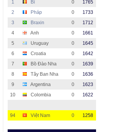
1
Bỉ
0
1765
2
Pháp
0
1733
3
Braxin
0
1712
4
Anh
0
1661
5
Uruguay
0
1645
6
Croatia
0
1642
7
Bồ Đào Nha
0
1639
8
Tây Ban Nha
0
1636
9
Argentina
0
1623
10
Colombia
0
1622
94
Việt Nam
0
1258