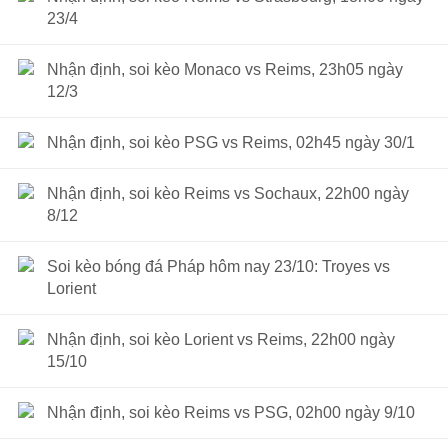
23/4
Nhận định, soi kèo Monaco vs Reims, 23h05 ngày
12/3
Nhận định, soi kèo PSG vs Reims, 02h45 ngày 30/1
Nhận định, soi kèo Reims vs Sochaux, 22h00 ngày
8/12
Soi kèo bóng đá Pháp hôm nay 23/10: Troyes vs
Lorient
Nhận định, soi kèo Lorient vs Reims, 22h00 ngày
15/10
Nhận định, soi kèo Reims vs PSG, 02h00 ngày 9/10