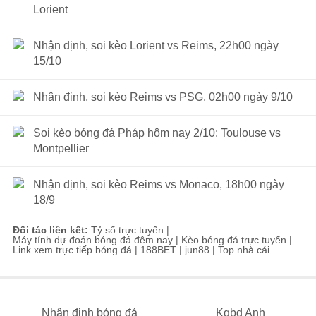
Lorient
Nhận định, soi kèo Lorient vs Reims, 22h00 ngày
15/10
Nhận định, soi kèo Reims vs PSG, 02h00 ngày 9/10
Soi kèo bóng đá Pháp hôm nay 2/10: Toulouse vs
Montpellier
Nhận định, soi kèo Reims vs Monaco, 18h00 ngày
18/9
Đối tác liên kết:
Tỷ số trực tuyến
|
Máy tính dự đoán bóng đá đêm nay
|
Kèo bóng đá trực tuyến
|
Link xem trực tiếp bóng đá
|
188BET
|
jun88
|
Top nhà cái
Nhận định bóng đá
Kqbd Anh