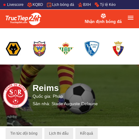
Livescore
KQBD
Lịch bóng đá
BXH
Tỷ lệ Kèo
Nhận định bóng đá
Reims
Quốc gia: Pháp
Sân nhà: Stade Auguste Delaune
Tin tức đội bóng
Lịch thi đấu
Kết quả