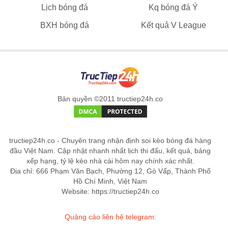
Lịch bóng đá
Kq bóng đá Ý
BXH bóng đá
Kết quả V League
Bản quyền ©2011 tructiep24h.co
tructiep24h.co - Chuyên trang nhận định soi kèo bóng đá hàng
đầu Việt Nam. Cập nhật nhanh nhất lịch thi đấu, kết quả, bảng
xếp hạng, tỷ lệ kèo nhà cái hôm nay chính xác nhất.
Địa chỉ: 666 Phạm Văn Bạch, Phường 12, Gò Vấp, Thành Phố
Hồ Chí Minh, Việt Nam
Website: https://tructiep24h.co
Quảng cáo liên hệ telegram: