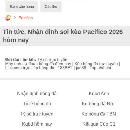
Bảng xếp hạng
Cầu thủ
Pacifico
Tin tức, Nhận định soi kèo Pacifico 2026
hôm nay
Đối tác liên kết:
Tỷ số trực tuyến
|
Máy tính dự đoán bóng đá đêm nay
|
Kèo bóng đá trực tuyến
|
Link xem trực tiếp bóng đá
|
188BET
|
jun88
|
Top nhà cái
Nhận định bóng đá
Kqbd Anh
Tỷ lệ bóng đá
Kq bóng đá Đức
Tỷ số trực tuyến
Kq bóng đá TBN
Kqbd hôm nay
Kết quả Cúp C1