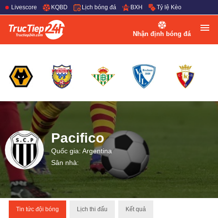
Livescore
KQBD
Lịch bóng đá
BXH
Tỷ lệ Kèo
Nhận định bóng đá
Pacifico
Quốc gia: Argentina
Sân nhà:
Tin tức đội bóng
Lịch thi đấu
Kết quả