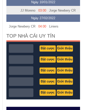
Ngày 10/01/2022
JJ Moreno
03:00
Jorge Newbery CR
Ngày 27/02/2022
Jorge Newbery CR
04:00
Liniers
TOP NHÀ CÁI UY TÍN
Đặt cược
Giới thiệu
Đặt cược
Giới thiệu
Đặt cược
Giới thiệu
Đặt cược
Giới thiệu
Đặt cược
Giới thiệu