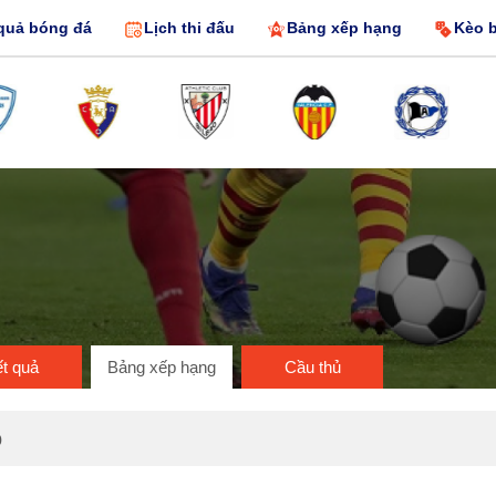
quả bóng đá
Lịch thi đấu
Bảng xếp hạng
Kèo 
t quả
Bảng xếp hạng
Cầu thủ
o