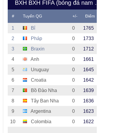
BXH BXH FIFA (bóng đá nam Việt Nam)
#
Tuyển QG
+/-
Điểm
1
Bỉ
0
1765
2
Pháp
0
1733
3
Braxin
0
1712
4
Anh
0
1661
5
Uruguay
0
1645
6
Croatia
0
1642
7
Bồ Đào Nha
0
1639
8
Tây Ban Nha
0
1636
9
Argentina
0
1623
10
Colombia
0
1622