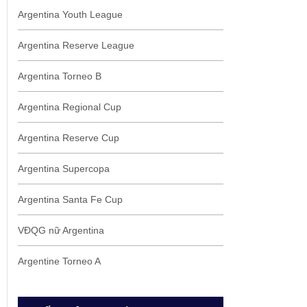
Argentina Youth League
Argentina Reserve League
Argentina Torneo B
Argentina Regional Cup
Argentina Reserve Cup
Argentina Supercopa
Argentina Santa Fe Cup
VĐQG nữ Argentina
Argentine Torneo A