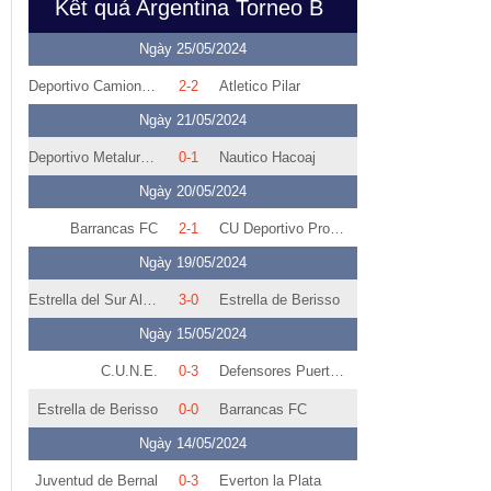
Kết quả Argentina Torneo B
Ngày 25/05/2024
Deportivo Camioneros
2-2
Atletico Pilar
Ngày 21/05/2024
Deportivo Metalurgico
0-1
Nautico Hacoaj
Ngày 20/05/2024
Barrancas FC
2-1
CU Deportivo Provincial Lobos
Ngày 19/05/2024
Estrella del Sur Alejandro Korn
3-0
Estrella de Berisso
Ngày 15/05/2024
C.U.N.E.
0-3
Defensores Puerto Vilelas
Estrella de Berisso
0-0
Barrancas FC
Ngày 14/05/2024
Juventud de Bernal
0-3
Everton la Plata