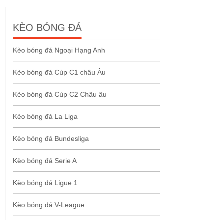
KÈO BÓNG ĐÁ
Kèo bóng đá Ngoại Hạng Anh
Kèo bóng đá Cúp C1 châu Âu
Kèo bóng đá Cúp C2 Châu âu
Kèo bóng đá La Liga
Kèo bóng đá Bundesliga
Kèo bóng đá Serie A
Kèo bóng đá Ligue 1
Kèo bóng đá V-League