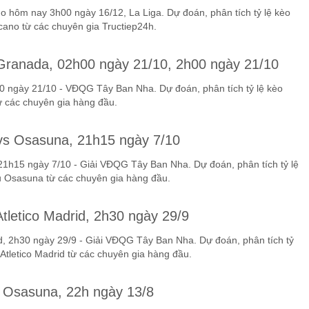
o hôm nay 3h00 ngày 16/12, La Liga. Dự đoán, phân tích tỷ lệ kèo
ano từ các chuyên gia Tructiep24h.
Granada, 02h00 ngày 21/10, 2h00 ngày 21/10
0 ngày 21/10 - VĐQG Tây Ban Nha. Dự đoán, phân tích tỷ lệ kèo
 các chuyên gia hàng đầu.
 vs Osasuna, 21h15 ngày 7/10
21h15 ngày 7/10 - Giải VĐQG Tây Ban Nha. Dự đoán, phân tích tỷ lệ
u Osasuna từ các chuyên gia hàng đầu.
tletico Madrid, 2h30 ngày 29/9
id, 2h30 ngày 29/9 - Giải VĐQG Tây Ban Nha. Dự đoán, phân tích tỷ
Atletico Madrid từ các chuyên gia hàng đầu.
s Osasuna, 22h ngày 13/8