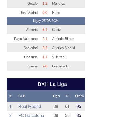
Getafe
1-2
Mallorca
Real Madrid
0-0
Betis
Ngày 25/05/2024
Almeria
6-1
Cadiz
Rayo Vallecano
0-1
Athletic Bilbao
Sociedad
0-2
Atletico Madrid
Osasuna
1-1
Villarreal
Girona
7-0
Granada CF
BXH La Liga
#
CLB
Trận
+/-
Điểm
1
Real Madrid
38
61
95
2
FC Barcelona
38
35
85