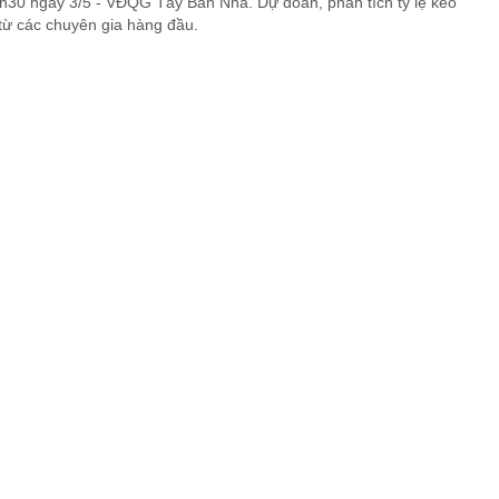
h30 ngày 3/5 - VĐQG Tây Ban Nha. Dự đoán, phân tích tỷ lệ kèo
từ các chuyên gia hàng đầu.