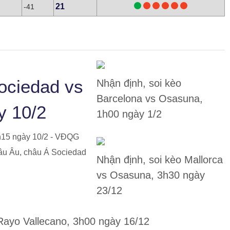
21
-41
ociedad vs
Nhận định, soi kèo
Barcelona vs Osasuna,
y 10/2
1h00 ngày 1/2
h15 ngày 10/2 - VĐQG
hâu Âu, châu Á Sociedad
Nhận định, soi kèo Mallorca
vs Osasuna, 3h30 ngày
23/12
Rayo Vallecano, 3h00 ngày 16/12