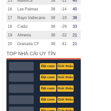
15
Mallorca
38
-11
40
16
Las Palmas
38
-14
40
17
Rayo Vallecano
38
-19
38
18
Cadiz
38
-29
33
19
Almeria
38
-32
21
20
Granada CF
38
-41
21
TOP NHÀ CÁI UY TÍN
Đặt cược
Giới thiệu
Đặt cược
Giới thiệu
Đặt cược
Giới thiệu
Đặt cược
Giới thiệu
Đặt cược
Giới thiệu