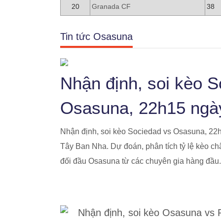
20
Granada CF
38
Tin tức Osasuna
Nhận định, soi kèo S
Osasuna, 22h15 ngà
Nhận định, soi kèo Sociedad vs Osasuna, 22
Tây Ban Nha. Dự đoán, phân tích tỷ lệ kèo c
đối đầu Osasuna từ các chuyên gia hàng đầu.
Nhận định, soi kèo Osasuna vs 