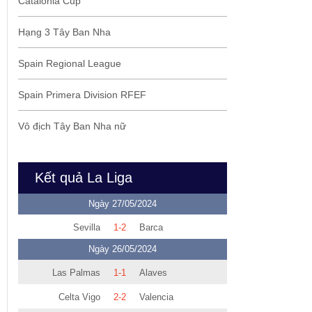
Catalonia Cup
Hạng 3 Tây Ban Nha
Spain Regional League
Spain Primera Division RFEF
Vô địch Tây Ban Nha nữ
Kết quả La Liga
Ngày 27/05/2024
Sevilla
1-2
Barca
Ngày 26/05/2024
Las Palmas
1-1
Alaves
Celta Vigo
2-2
Valencia