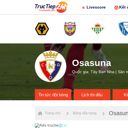
Livescore
Kết 
Osasuna
Quốc gia: Tây Ban Nha | Sân n
Tin tức đội bóng
Lịch thi đấu
Kế
Osasu
Trang chủ
Bảng xếp hạng