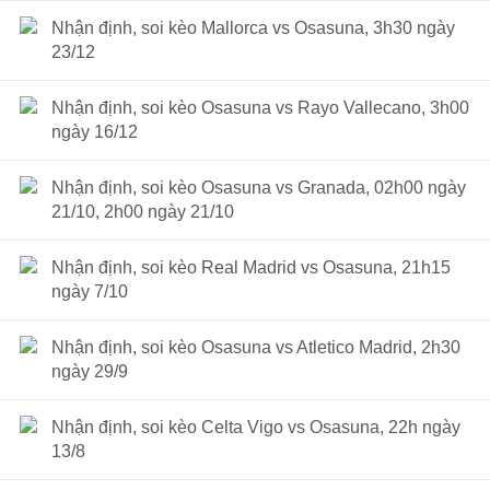
Nhận định, soi kèo Mallorca vs Osasuna, 3h30 ngày
23/12
Nhận định, soi kèo Osasuna vs Rayo Vallecano, 3h00
ngày 16/12
Nhận định, soi kèo Osasuna vs Granada, 02h00 ngày
21/10, 2h00 ngày 21/10
Nhận định, soi kèo Real Madrid vs Osasuna, 21h15
ngày 7/10
Nhận định, soi kèo Osasuna vs Atletico Madrid, 2h30
ngày 29/9
Nhận định, soi kèo Celta Vigo vs Osasuna, 22h ngày
13/8