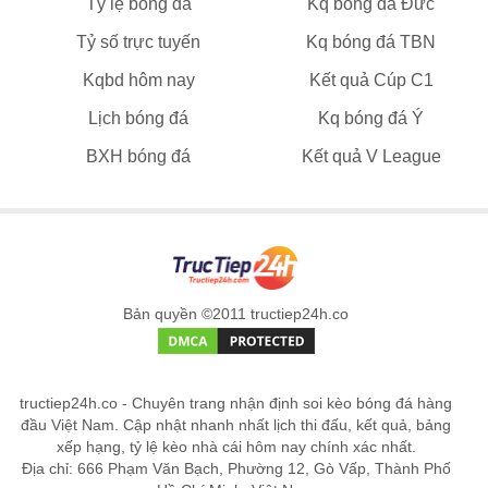
Tỷ lệ bóng đá
Kq bóng đá Đức
Tỷ số trực tuyến
Kq bóng đá TBN
Kqbd hôm nay
Kết quả Cúp C1
Lịch bóng đá
Kq bóng đá Ý
BXH bóng đá
Kết quả V League
Bản quyền ©2011 tructiep24h.co
tructiep24h.co - Chuyên trang nhận định soi kèo bóng đá hàng
đầu Việt Nam. Cập nhật nhanh nhất lịch thi đấu, kết quả, bảng
xếp hạng, tỷ lệ kèo nhà cái hôm nay chính xác nhất.
Địa chỉ: 666 Phạm Văn Bạch, Phường 12, Gò Vấp, Thành Phố