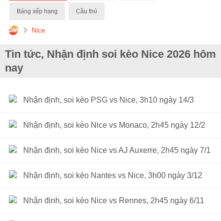
Bảng xếp hạng
Cầu thủ
Nice
Tin tức, Nhận định soi kèo Nice 2026 hôm
nay
Nhận định, soi kèo PSG vs Nice, 3h10 ngày 14/3
Nhận định, soi kèo Nice vs Monaco, 2h45 ngày 12/2
Nhận định, soi kèo Nice vs AJ Auxerre, 2h45 ngày 7/1
Nhận định, soi kèo Nantes vs Nice, 3h00 ngày 3/12
Nhận định, soi kèo Nice vs Rennes, 2h45 ngày 6/11