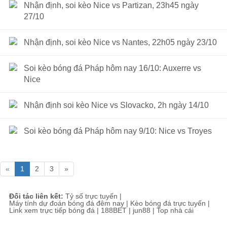
Nhận định, soi kèo Nice vs Partizan, 23h45 ngày
27/10
Nhận định, soi kèo Nice vs Nantes, 22h05 ngày 23/10
Soi kèo bóng đá Pháp hôm nay 16/10: Auxerre vs
Nice
Nhận định soi kèo Nice vs Slovacko, 2h ngày 14/10
Soi kèo bóng đá Pháp hôm nay 9/10: Nice vs Troyes
«
1
2
3
»
Đối tác liên kết:
Tỷ số trực tuyến
|
Máy tính dự đoán bóng đá đêm nay
|
Kèo bóng đá trực tuyến
|
Link xem trực tiếp bóng đá
|
188BET
|
jun88
|
Top nhà cái