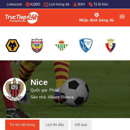
Livescore
KQBD
Lịch bóng đá
BXH
Tỷ lệ Kèo
Nhận định bóng đá
Nice
Quốc gia: Pháp
Sân nhà: Allianz Riviera
Tin tức đội bóng
Lịch thi đấu
Kết quả