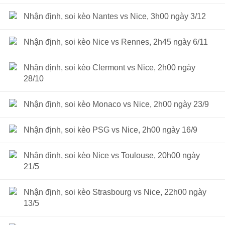
Nhận định, soi kèo Nantes vs Nice, 3h00 ngày 3/12
Nhận định, soi kèo Nice vs Rennes, 2h45 ngày 6/11
Nhận định, soi kèo Clermont vs Nice, 2h00 ngày
28/10
Nhận định, soi kèo Monaco vs Nice, 2h00 ngày 23/9
Nhận định, soi kèo PSG vs Nice, 2h00 ngày 16/9
Nhận định, soi kèo Nice vs Toulouse, 20h00 ngày
21/5
Nhận định, soi kèo Strasbourg vs Nice, 22h00 ngày
13/5