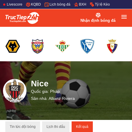
Livescore
KQBD
Lịch bóng đá
BXH
Tỷ lệ Kèo
Nhận định bóng đá
Nice
Quốc gia: Pháp
Sân nhà: Allianz Riviera
Tin tức đội bóng
Lịch thi đấu
Kết quả