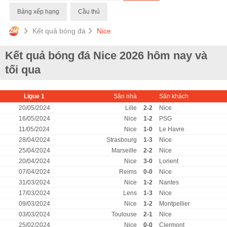
Bảng xếp hạng
Cầu thủ
Kết quả bóng đá
Nice
Kết quả bóng đá Nice 2026 hôm nay và
tối qua
Ligue 1
Sân nhà
Sân khách
20/05/2024
Lille
2-2
Nice
16/05/2024
Nice
1-2
PSG
11/05/2024
Nice
1-0
Le Havre
28/04/2024
Strasbourg
1-3
Nice
25/04/2024
Marseille
2-2
Nice
20/04/2024
Nice
3-0
Lorient
07/04/2024
Reims
0-0
Nice
31/03/2024
Nice
1-2
Nantes
17/03/2024
Lens
1-3
Nice
09/03/2024
Nice
1-2
Montpellier
03/03/2024
Toulouse
2-1
Nice
25/02/2024
Nice
0-0
Clermont