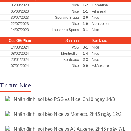
06/08/2023
Nice
1-2
Fiorentina
05/08/2023
Nice
1-1
Villarreal
30/07/2023
Sporting Braga
2-0
Nice
22/07/2023
Nice
1-0
Montpellier
14/07/2023
Lausanne Sports
3-1
Nice
Cúp QG Pháp
Sân nhà
Sân khách
14/03/2024
PSG
3-1
Nice
08/02/2024
Montpellier
1-4
Nice
20/01/2024
Bordeaux
2-3
Nice
07/01/2024
Nice
0-0
AJ Auxerre
Tin tức Nice
Nhận định, soi kèo PSG vs Nice, 3h10 ngày 14/3
Nhận định, soi kèo Nice vs Monaco, 2h45 ngày 12/2
Nhận định, soi kèo Nice vs AJ Auxerre, 2h45 ngày 7/1