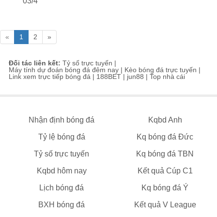
03/4
«
1
2
»
Đối tác liên kết:
Tỷ số trực tuyến
|
Máy tính dự đoán bóng đá đêm nay
|
Kèo bóng đá trực tuyến
|
Link xem trực tiếp bóng đá
|
188BET
|
jun88
|
Top nhà cái
Nhận định bóng đá
Kqbd Anh
Tỷ lệ bóng đá
Kq bóng đá Đức
Tỷ số trực tuyến
Kq bóng đá TBN
Kqbd hôm nay
Kết quả Cúp C1
Lịch bóng đá
Kq bóng đá Ý
BXH bóng đá
Kết quả V League