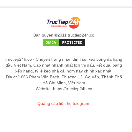
Bản quyền ©2011 tructiep24h.co
tructiep24h.co - Chuyên trang nhận định soi kèo bóng đá hàng
đầu Việt Nam. Cập nhật nhanh nhất lịch thi đấu, kết quả, bảng
xếp hạng, tỷ lệ kèo nhà cái hôm nay chính xác nhất.
Địa chỉ: 666 Phạm Văn Bạch, Phường 12, Gò Vấp, Thành Phố
Hồ Chí Minh, Việt Nam
Website: https://tructiep24h.co
Quảng cáo liên hệ telegram: