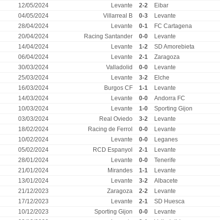
12/05/2024
Levante
2-2
Eibar
04/05/2024
Villarreal B
0-3
Levante
28/04/2024
Levante
0-1
FC Cartagena
20/04/2024
Racing Santander
0-0
Levante
14/04/2024
Levante
1-2
SD Amorebieta
06/04/2024
Levante
2-1
Zaragoza
30/03/2024
Valladolid
0-0
Levante
25/03/2024
Levante
3-2
Elche
16/03/2024
Burgos CF
1-1
Levante
14/03/2024
Levante
0-0
Andorra FC
10/03/2024
Levante
1-0
Sporting Gijon
03/03/2024
Real Oviedo
3-2
Levante
18/02/2024
Racing de Ferrol
0-0
Levante
10/02/2024
Levante
0-0
Leganes
05/02/2024
RCD Espanyol
2-1
Levante
28/01/2024
Levante
0-0
Tenerife
21/01/2024
Mirandes
1-1
Levante
13/01/2024
Levante
3-2
Albacete
21/12/2023
Zaragoza
2-2
Levante
17/12/2023
Levante
2-1
SD Huesca
10/12/2023
Sporting Gijon
0-0
Levante