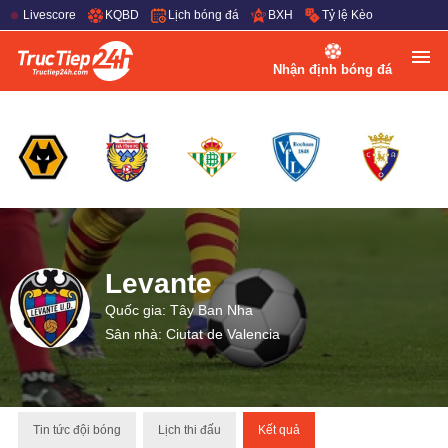
Livescore
KQBD
Lịch bóng đá
BXH
Tỷ lệ Kèo
Nhận định bóng đá
Levante
Quốc gia: Tây Ban Nha
Sân nhà: Ciutat de Valencia
Tin tức đội bóng
Lịch thi đấu
Kết quả