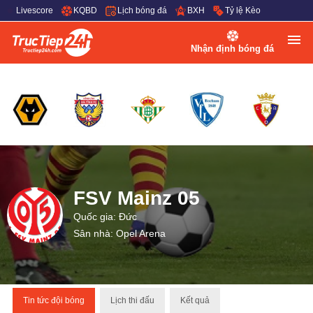
Livescore
KQBD
Lịch bóng đá
BXH
Tỷ lệ Kèo
Nhận định bóng đá
FSV Mainz 05
Quốc gia: Đức
Sân nhà: Opel Arena
Tin tức đội bóng
Lịch thi đấu
Kết quả