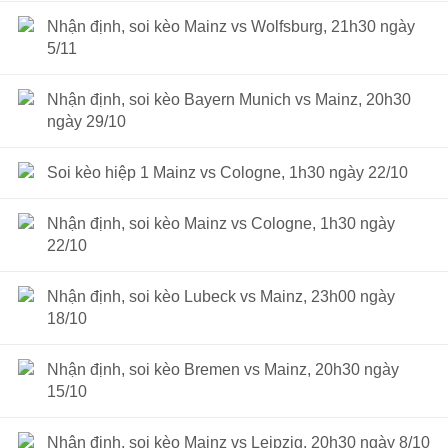
Nhận định, soi kèo Mainz vs Wolfsburg, 21h30 ngày
5/11
Nhận định, soi kèo Bayern Munich vs Mainz, 20h30
ngày 29/10
Soi kèo hiệp 1 Mainz vs Cologne, 1h30 ngày 22/10
Nhận định, soi kèo Mainz vs Cologne, 1h30 ngày
22/10
Nhận định, soi kèo Lubeck vs Mainz, 23h00 ngày
18/10
Nhận định, soi kèo Bremen vs Mainz, 20h30 ngày
15/10
Nhận định, soi kèo Mainz vs Leipzig, 20h30 ngày 8/10