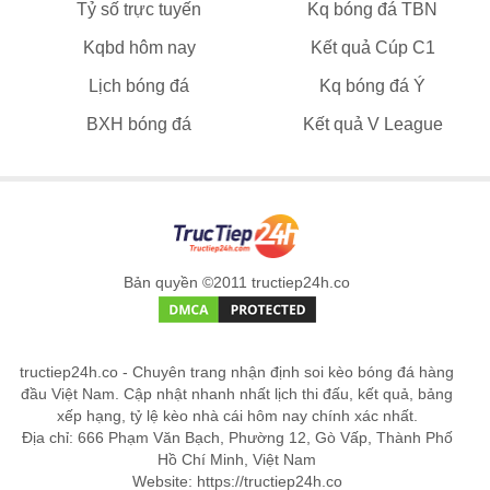
Tỷ số trực tuyến
Kq bóng đá TBN
Kqbd hôm nay
Kết quả Cúp C1
Lịch bóng đá
Kq bóng đá Ý
BXH bóng đá
Kết quả V League
Bản quyền ©2011 tructiep24h.co
tructiep24h.co - Chuyên trang nhận định soi kèo bóng đá hàng
đầu Việt Nam. Cập nhật nhanh nhất lịch thi đấu, kết quả, bảng
xếp hạng, tỷ lệ kèo nhà cái hôm nay chính xác nhất.
Địa chỉ: 666 Phạm Văn Bạch, Phường 12, Gò Vấp, Thành Phố
Hồ Chí Minh, Việt Nam
Website: https://tructiep24h.co