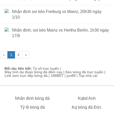
Nhận định soi kèo Freiburg vs Mainz, 20h30 ngày
1/10
Nhận định, soi kèo Mainz vs Hertha Berlin, 1h30 ngày
17/9
«
1
2
»
Đối tác liên kết:
Tỷ số trực tuyến
|
Máy tính dự đoán bóng đá đêm nay
|
Kèo bóng đá trực tuyến
|
Link xem trực tiếp bóng đá
|
188BET
|
jun88
|
Top nhà cái
Nhận định bóng đá
Kqbd Anh
Tỷ lệ bóng đá
Kq bóng đá Đức