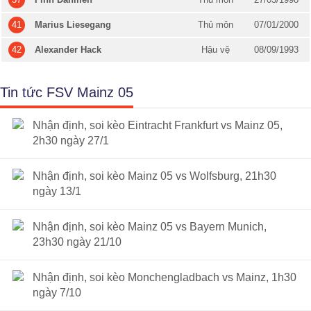
41
Marius Liesegang
Thủ môn
07/01/2000
42
Alexander Hack
Hậu vệ
08/09/1993
Tin tức FSV Mainz 05
Nhận định, soi kèo Eintracht Frankfurt vs Mainz 05,
2h30 ngày 27/1
Nhận định, soi kèo Mainz 05 vs Wolfsburg, 21h30
ngày 13/1
Nhận định, soi kèo Mainz 05 vs Bayern Munich,
23h30 ngày 21/10
Nhận định, soi kèo Monchengladbach vs Mainz, 1h30
ngày 7/10