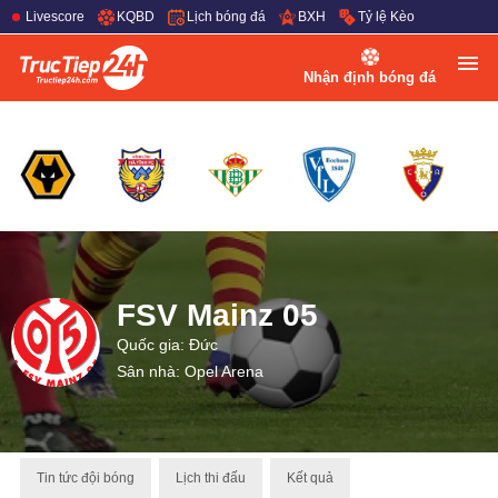
Livescore
KQBD
Lịch bóng đá
BXH
Tỷ lệ Kèo
Nhận định bóng đá
FSV Mainz 05
Quốc gia: Đức
Sân nhà: Opel Arena
Tin tức đội bóng
Lịch thi đấu
Kết quả