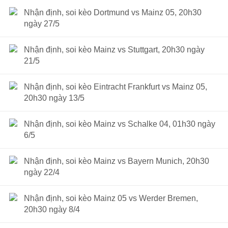
Nhận định, soi kèo Dortmund vs Mainz 05, 20h30
ngày 27/5
Nhận định, soi kèo Mainz vs Stuttgart, 20h30 ngày
21/5
Nhận định, soi kèo Eintracht Frankfurt vs Mainz 05,
20h30 ngày 13/5
Nhận định, soi kèo Mainz vs Schalke 04, 01h30 ngày
6/5
Nhận định, soi kèo Mainz vs Bayern Munich, 20h30
ngày 22/4
Nhận định, soi kèo Mainz 05 vs Werder Bremen,
20h30 ngày 8/4