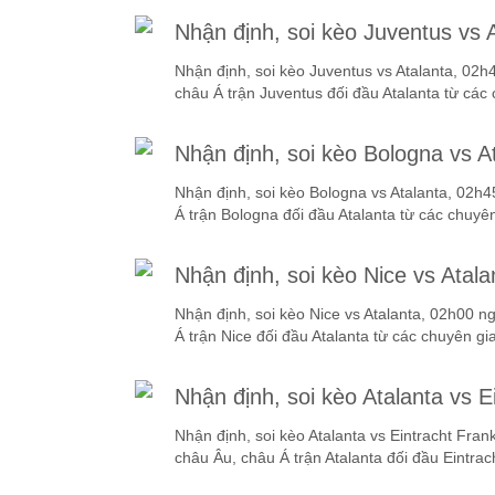
Nhận định, soi kèo Juventus vs 
Nhận định, soi kèo Juventus vs Atalanta, 02h4
châu Á trận Juventus đối đầu Atalanta từ các
Nhận định, soi kèo Bologna vs A
Nhận định, soi kèo Bologna vs Atalanta, 02h45
Á trận Bologna đối đầu Atalanta từ các chuyê
Nhận định, soi kèo Nice vs Atal
Nhận định, soi kèo Nice vs Atalanta, 02h00 n
Á trận Nice đối đầu Atalanta từ các chuyên gi
Nhận định, soi kèo Atalanta vs E
Nhận định, soi kèo Atalanta vs Eintracht Fran
châu Âu, châu Á trận Atalanta đối đầu Eintrac