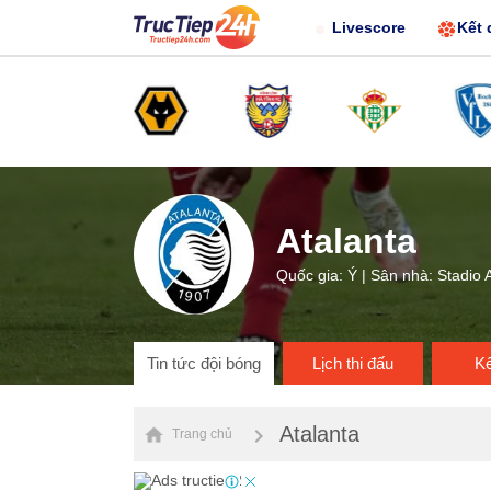
Livescore
Kết 
Atalanta
Quốc gia: Ý | Sân nhà: Stadio At
Tin tức đội bóng
Lịch thi đấu
Kế
Atalanta
Trang chủ