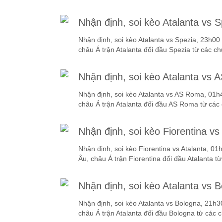
Nhận định, soi kèo Atalanta vs 
Nhận định, soi kèo Atalanta vs Spezia, 23h00 
châu Á trận Atalanta đối đầu Spezia từ các c
Nhận định, soi kèo Atalanta vs
Nhận định, soi kèo Atalanta vs AS Roma, 01h4
châu Á trận Atalanta đối đầu AS Roma từ các
Nhận định, soi kèo Fiorentina vs
Nhận định, soi kèo Fiorentina vs Atalanta, 01
Âu, châu Á trận Fiorentina đối đầu Atalanta t
Nhận định, soi kèo Atalanta vs 
Nhận định, soi kèo Atalanta vs Bologna, 21h30
châu Á trận Atalanta đối đầu Bologna từ các 