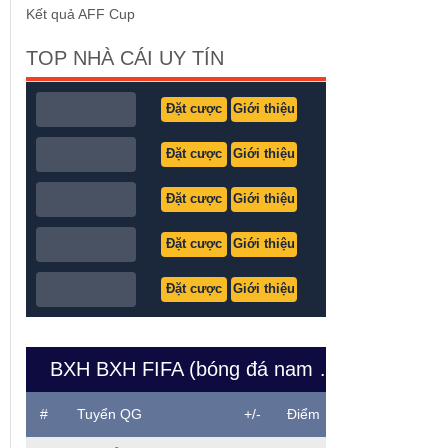
Kết quả AFF Cup
TOP NHÀ CÁI UY TÍN
Đặt cược
Giới thiệu
Đặt cược
Giới thiệu
Đặt cược
Giới thiệu
Đặt cược
Giới thiệu
Đặt cược
Giới thiệu
BXH BXH FIFA (bóng đá nam Việt Nam)
#
Tuyển QG
+/-
Điểm