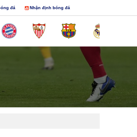
bóng đá
Nhận định bóng đá