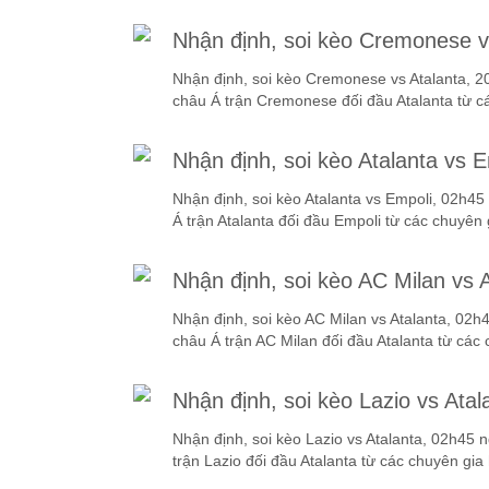
Nhận định, soi kèo Cremonese v
Nhận định, soi kèo Cremonese vs Atalanta, 20
châu Á trận Cremonese đối đầu Atalanta từ c
Nhận định, soi kèo Atalanta vs 
Nhận định, soi kèo Atalanta vs Empoli, 02h45 
Á trận Atalanta đối đầu Empoli từ các chuyên
Nhận định, soi kèo AC Milan vs 
Nhận định, soi kèo AC Milan vs Atalanta, 02h4
châu Á trận AC Milan đối đầu Atalanta từ các
Nhận định, soi kèo Lazio vs Ata
Nhận định, soi kèo Lazio vs Atalanta, 02h45 n
trận Lazio đối đầu Atalanta từ các chuyên gia