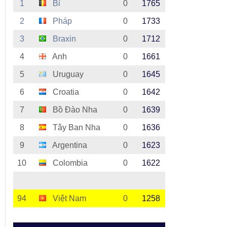
1
Bỉ
0
1765
2
Pháp
0
1733
3
Braxin
0
1712
4
Anh
0
1661
5
Uruguay
0
1645
6
Croatia
0
1642
7
Bồ Đào Nha
0
1639
8
Tây Ban Nha
0
1636
9
Argentina
0
1623
10
Colombia
0
1622
94
Việt Nam
0
1258