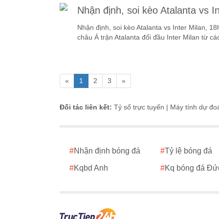
Nhận định, soi kèo Atalanta vs I
Nhận định, soi kèo Atalanta vs Inter Milan, 1
châu Á trận Atalanta đối đầu Inter Milan từ c
«
1
2
3
»
Đối tác liên kết:
Tỷ số trực tuyến
|
Máy tính dự đo
#
Nhận định bóng đá
#
Tỷ lệ bóng đá
#
Kqbd Anh
#
Kq bóng đá Đứ