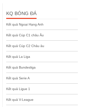
KQ BÓNG ĐÁ
Kết quả Ngoại Hạng Anh
Kết quả Cúp C1 châu Âu
Kết quả Cúp C2 Châu âu
Kết quả La Liga
Kết quả Bundesliga
Kết quả Serie A
Kết quả Ligue 1
Kết quả V-League