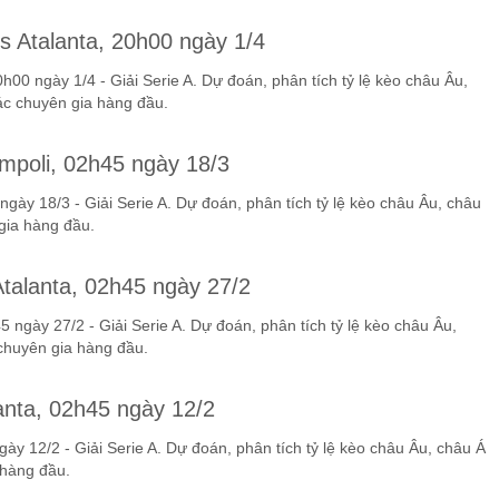
s Atalanta, 20h00 ngày 1/4
h00 ngày 1/4 - Giải Serie A. Dự đoán, phân tích tỷ lệ kèo châu Âu,
ác chuyên gia hàng đầu.
Empoli, 02h45 ngày 18/3
ngày 18/3 - Giải Serie A. Dự đoán, phân tích tỷ lệ kèo châu Âu, châu
 gia hàng đầu.
Atalanta, 02h45 ngày 27/2
5 ngày 27/2 - Giải Serie A. Dự đoán, phân tích tỷ lệ kèo châu Âu,
 chuyên gia hàng đầu.
lanta, 02h45 ngày 12/2
gày 12/2 - Giải Serie A. Dự đoán, phân tích tỷ lệ kèo châu Âu, châu Á
 hàng đầu.