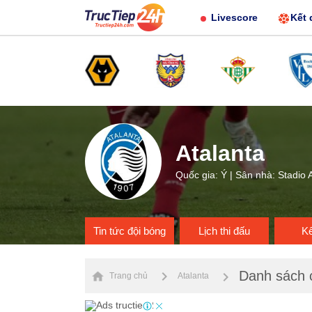
Livescore
Kết 
Atalanta
Quốc gia: Ý | Sân nhà: Stadio At
Tin tức đội bóng
Lịch thi đấu
Kế
Danh sách 
Trang chủ
Atalanta