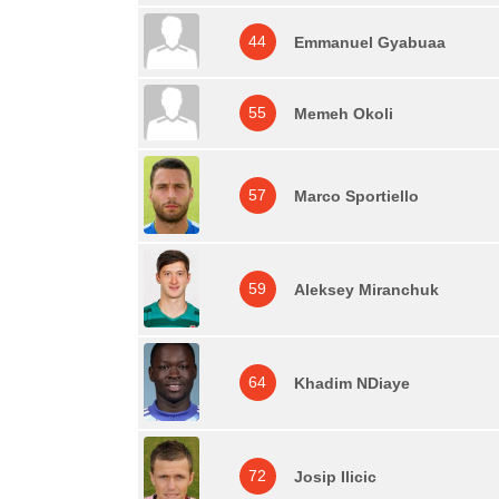
44
Emmanuel Gyabuaa
55
Memeh Okoli
57
Marco Sportiello
59
Aleksey Miranchuk
64
Khadim NDiaye
72
Josip Ilicic