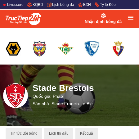
Livescore
KQBD
Lịch bóng đá
BXH
Tỷ lệ Kèo
Nhận định bóng đá
Stade Brestois
Quốc gia: Pháp
Sân nhà: Stade Francis-Le Ble
Tin tức đội bóng
Lịch thi đấu
Kết quả