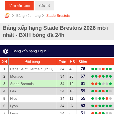
Bảng xếp hạng
Cầu thủ
Bảng xếp hạng
Stade Brestois
Bảng xếp hạng Stade Brestois 2026 mới
nhất - BXH bóng đá 24h
Bảng xếp hạng Ligue 1
XH
Đội bóng
Trận
HS
Điểm
76
1
Paris Saint Germain (PSG)
34
48
67
2
Monaco
34
26
61
3
Stade Brestois
34
19
59
4
Lille
34
18
55
5
Nice
34
11
53
6
Lyon
34
-6
51
7
Lens
34
8