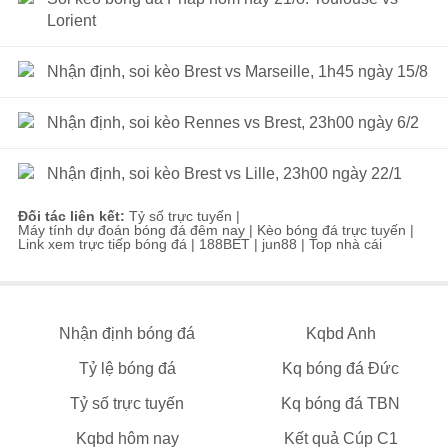
Lorient
Nhận định, soi kèo Brest vs Marseille, 1h45 ngày 15/8
Nhận định, soi kèo Rennes vs Brest, 23h00 ngày 6/2
Nhận định, soi kèo Brest vs Lille, 23h00 ngày 22/1
Đối tác liên kết:
Tỷ số trực tuyến
|
Máy tính dự đoán bóng đá đêm nay
|
Kèo bóng đá trực tuyến
|
Link xem trực tiếp bóng đá
|
188BET
|
jun88
|
Top nhà cái
Nhận định bóng đá
Kqbd Anh
Tỷ lệ bóng đá
Kq bóng đá Đức
Tỷ số trực tuyến
Kq bóng đá TBN
Kqbd hôm nay
Kết quả Cúp C1