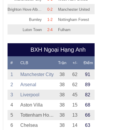
Brighton Hove Albion
0-2
Manchester United
Burnley
1-2
Nottingham Forest
Luton Town
2-4
Fulham
BXH Ngoại Hạng Anh
#
CLB
Trận
+/-
Điểm
1
Manchester City
38
62
91
2
Arsenal
38
62
89
3
Liverpool
38
45
82
4
Aston Villa
38
15
68
5
Tottenham Hotspur
38
13
66
6
Chelsea
38
14
63