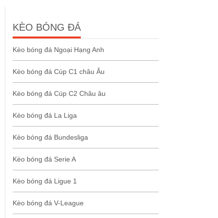
KÈO BÓNG ĐÁ
Kèo bóng đá Ngoại Hạng Anh
Kèo bóng đá Cúp C1 châu Âu
Kèo bóng đá Cúp C2 Châu âu
Kèo bóng đá La Liga
Kèo bóng đá Bundesliga
Kèo bóng đá Serie A
Kèo bóng đá Ligue 1
Kèo bóng đá V-League