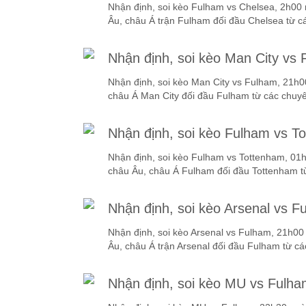
Nhận định, soi kèo Fulham vs Chelsea, 2h00 n
Âu, châu Á trận Fulham đối đầu Chelsea từ c
Nhận định, soi kèo Man City vs
Nhận định, soi kèo Man City vs Fulham, 21h00
châu Á Man City đối đầu Fulham từ các chuyê
Nhận định, soi kèo Fulham vs T
Nhận định, soi kèo Fulham vs Tottenham, 01h
châu Âu, châu Á Fulham đối đầu Tottenham t
Nhận định, soi kèo Arsenal vs 
Nhận định, soi kèo Arsenal vs Fulham, 21h00 
Âu, châu Á trận Arsenal đối đầu Fulham từ c
Nhận định, soi kèo MU vs Fulha