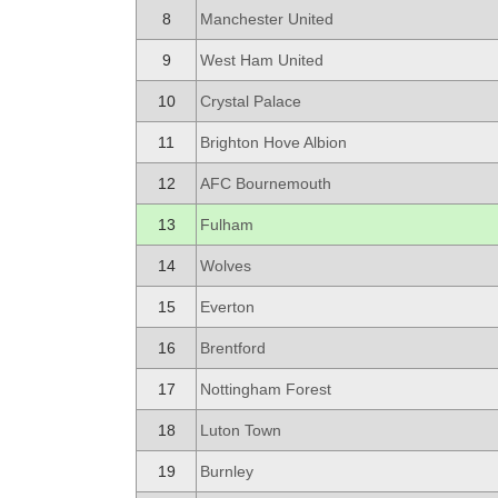
8
Manchester United
9
West Ham United
10
Crystal Palace
11
Brighton Hove Albion
12
AFC Bournemouth
13
Fulham
14
Wolves
15
Everton
16
Brentford
17
Nottingham Forest
18
Luton Town
19
Burnley