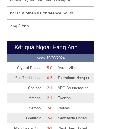
England Ryman(Isthmian) League
English Women's Conference South
Hạng 3 Anh
Kết quả Ngoại Hạng Anh
Ngày 19/05/2024
Crystal Palace
5-0
Aston Villa
Sheffield United
0-3
Tottenham Hotspur
Chelsea
2-1
AFC Bournemouth
Arsenal
2-1
Everton
Liverpool
2-0
Wolves
Brentford
2-4
Newcastle United
Manchester City
3-1
West Ham United