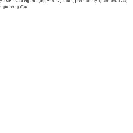
 28/5 - Giải Ngoại hạng Anh. Dự đoán, phân tích tỷ lệ kèo châu Âu,
n gia hàng đầu.