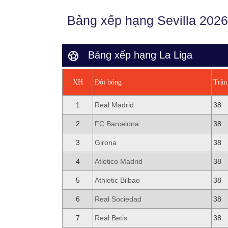
Bảng xếp hạng Sevilla 2026
Bảng xếp hạng La Liga
XH
Đội bóng
Trận
1
Real Madrid
38
2
FC Barcelona
38
3
Girona
38
4
Atletico Madrid
38
5
Athletic Bilbao
38
6
Real Sociedad
38
7
Real Betis
38