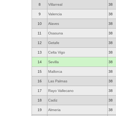
8
Villarreal
38
9
Valencia
38
10
Alaves
38
11
Osasuna
38
12
Getafe
38
13
Celta Vigo
38
14
Sevilla
38
15
Mallorca
38
16
Las Palmas
38
17
Rayo Vallecano
38
18
Cadiz
38
19
Almeria
38