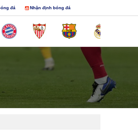
bóng đá
Nhận định bóng đá