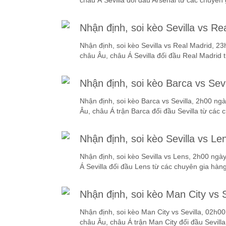
châu Á Sevilla đối đầu Arsenal từ các chuyên
Nhận định, soi kèo Sevilla vs R
Nhận định, soi kèo Sevilla vs Real Madrid, 
châu Âu, châu Á Sevilla đối đầu Real Madrid 
Nhận định, soi kèo Barca vs Sevi
Nhận định, soi kèo Barca vs Sevilla, 2h00 ng
Âu, châu Á trận Barca đối đầu Sevilla từ các
Nhận định, soi kèo Sevilla vs Le
Nhận định, soi kèo Sevilla vs Lens, 2h00 ngà
Á Sevilla đối đầu Lens từ các chuyên gia hàn
Nhận định, soi kèo Man City vs 
Nhận định, soi kèo Man City vs Sevilla, 02h00
châu Âu, châu Á trận Man City đối đầu Sevill