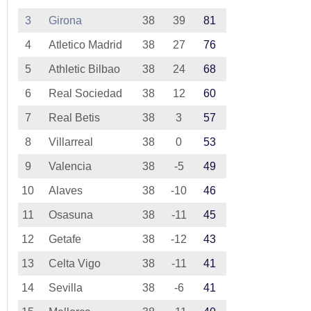
3
Girona
38
39
81
4
Atletico Madrid
38
27
76
5
Athletic Bilbao
38
24
68
6
Real Sociedad
38
12
60
7
Real Betis
38
3
57
8
Villarreal
38
0
53
9
Valencia
38
-5
49
10
Alaves
38
-10
46
11
Osasuna
38
-11
45
12
Getafe
38
-12
43
13
Celta Vigo
38
-11
41
14
Sevilla
38
-6
41