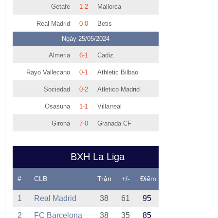
Getafe
1-2
Mallorca
Real Madrid
0-0
Betis
Ngày 25/05/2024
Almeria
6-1
Cadiz
Rayo Vallecano
0-1
Athletic Bilbao
Sociedad
0-2
Atletico Madrid
Osasuna
1-1
Villarreal
Girona
7-0
Granada CF
BXH La Liga
#
CLB
Trận
+/-
Điểm
1
Real Madrid
38
61
95
2
FC Barcelona
38
35
85