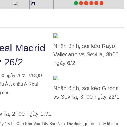
21
-41
eal Madrid
Nhận định, soi kèo Rayo
Vallecano vs Sevilla, 3h00
y 26/2
ngày 6/2
3h00 ngày 26/2 - VĐQG
hâu Âu, châu Á Real
Nhận định, soi kèo Girona
g đầu.
vs Sevilla, 3h00 ngày 22/1
illa, 2h00 ngày 17/1
gày 17/1 - Cúp Nhà Vua Tây Ban Nha. Dự đoán, phân tích tỷ lệ kèo