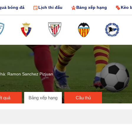
quả bóng đá
Lịch thi đấu
Bảng xếp hạng
Kèo 
nhà: Ramon Sanchez Pizjuan
t quả
Bảng xếp hạng
Cầu thủ