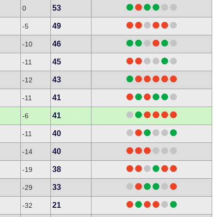
53
0
49
-5
46
-10
45
-11
43
-12
41
-11
41
-6
40
-11
40
-14
38
-19
33
-29
21
-32