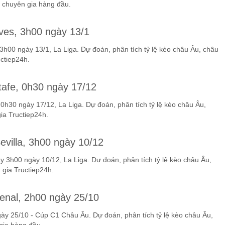
c chuyên gia hàng đầu.
aves, 3h00 ngày 13/1
 3h00 ngày 13/1, La Liga. Dự đoán, phân tích tỷ lệ kèo châu Âu, châu
uctiep24h.
etafe, 0h30 ngày 17/12
 0h30 ngày 17/12, La Liga. Dự đoán, phân tích tỷ lệ kèo châu Âu,
ia Tructiep24h.
evilla, 3h00 ngày 10/12
ay 3h00 ngày 10/12, La Liga. Dự đoán, phân tích tỷ lệ kèo châu Âu,
 gia Tructiep24h.
senal, 2h00 ngày 25/10
ngày 25/10 - Cúp C1 Châu Âu. Dự đoán, phân tích tỷ lệ kèo châu Âu,