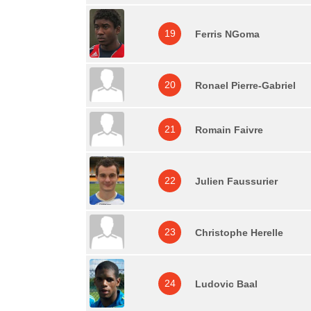
19
Ferris NGoma
20
Ronael Pierre-Gabriel
21
Romain Faivre
22
Julien Faussurier
23
Christophe Herelle
24
Ludovic Baal