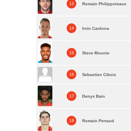
12
Romain Philippoteaux
14
Irvin Cardona
15
Steve Mounie
16
Sebastien Cibois
17
Denys Bain
18
Romain Perraud