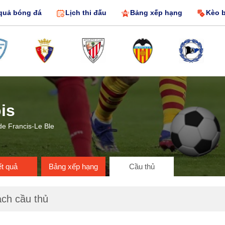
quả bóng đá
Lịch thi đấu
Bảng xếp hạng
Kèo 
is
de Francis-Le Ble
t quả
Bảng xếp hạng
Cầu thủ
ch cầu thủ