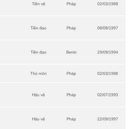
Tiền vệ
Pháp
02/03/1988
Tiền đạo
Pháp
08/08/1997
Tiền đạo
Benin
29/09/1994
Thủ môn
Pháp
02/03/1998
Hậu vệ
Pháp
02/07/1993
Hậu vệ
Pháp
22/09/1997