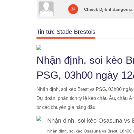
34
Cheick Djibril Bangoura
Tin tức Stade Brestois
Nhận định, soi kèo B
PSG, 03h00 ngày 12
Nhận định, soi kèo Brest vs PSG, 03h00 ngày
Dự đoán, phân tích tỷ lệ kèo châu Âu, châu Á
từ các chuyên gia hàng đầu.
Nhận định, soi kèo Osasuna vs 
Nhận định, soi kèo Osasuna vs Brest, 18h00 n