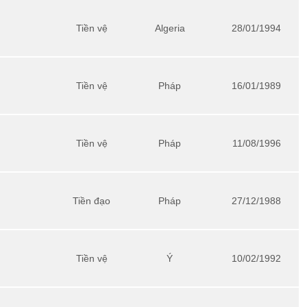
Tiền vệ
Algeria
28/01/1994
Tiền vệ
Pháp
16/01/1989
Tiền vệ
Pháp
11/08/1996
Tiền đạo
Pháp
27/12/1988
Tiền vệ
Ý
10/02/1992