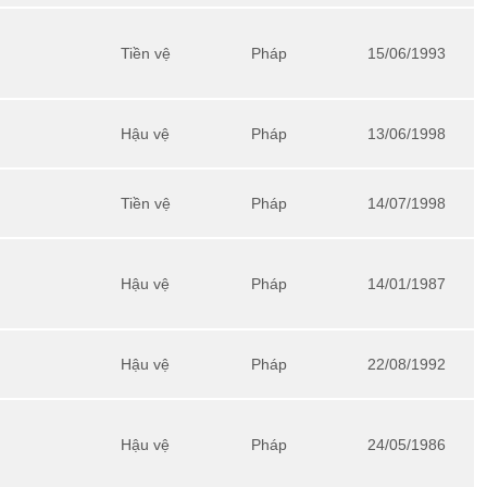
Tiền vệ
Pháp
15/06/1993
Hậu vệ
Pháp
13/06/1998
Tiền vệ
Pháp
14/07/1998
Hậu vệ
Pháp
14/01/1987
Hậu vệ
Pháp
22/08/1992
Hậu vệ
Pháp
24/05/1986