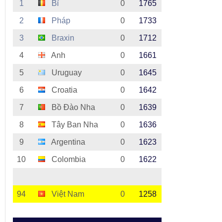
1
Bỉ
0
1765
2
Pháp
0
1733
3
Braxin
0
1712
4
Anh
0
1661
5
Uruguay
0
1645
6
Croatia
0
1642
7
Bồ Đào Nha
0
1639
8
Tây Ban Nha
0
1636
9
Argentina
0
1623
10
Colombia
0
1622
94
Việt Nam
0
1258