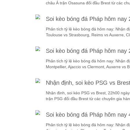
châu Á trận Osasuna đối đầu Brest từ các ch
Soi kèo bóng đá Pháp hôm nay 2
Phân tích tỷ lệ kèo bóng đá hôm nay: Nhận đị
Toulouse vs Strasbourg, Reims vs Auxerre, C
Soi kèo bóng đá Pháp hôm nay 2
Phân tích tỷ lệ kèo bóng đá hôm nay: Nhận đ
Montpellier, Ajaccio vs Clermont, Auxerre vs
Nhận định, soi kèo PSG vs Bres
Nhận định, soi kèo PSG vs Brest, 22h00 ngày 
trận PSG đối đầu Brest từ các chuyên gia hà
Soi kèo bóng đá Pháp hôm nay 
Phân tích tỷ lệ kèo bóng đá hôm nay: Nhận đ