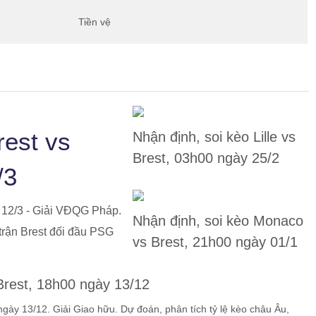
Tiền vệ
rest vs
Nhận định, soi kèo Lille vs
Brest, 03h00 ngày 25/2
/3
 12/3 - Giải VĐQG Pháp.
Nhận định, soi kèo Monaco
 trận Brest đối đầu PSG
vs Brest, 21h00 ngày 01/1
Brest, 18h00 ngày 13/12
gày 13/12. Giải Giao hữu. Dự đoán, phân tích tỷ lệ kèo châu Âu,