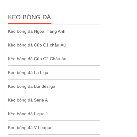
KÈO BÓNG ĐÁ
Kèo bóng đá Ngoại Hạng Anh
Kèo bóng đá Cúp C1 châu Âu
Kèo bóng đá Cúp C2 Châu âu
Kèo bóng đá La Liga
Kèo bóng đá Bundesliga
Kèo bóng đá Serie A
Kèo bóng đá Ligue 1
Kèo bóng đá V-League