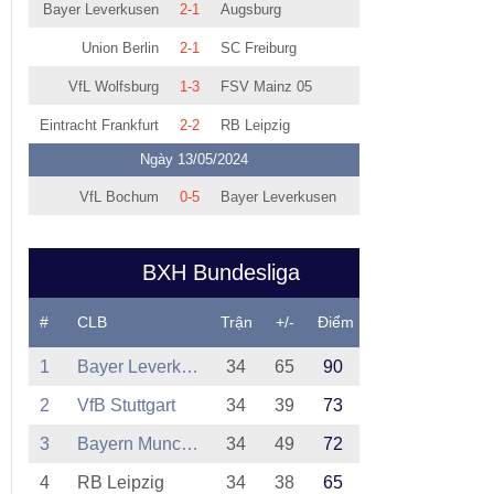
Bayer Leverkusen
2-1
Augsburg
Union Berlin
2-1
SC Freiburg
VfL Wolfsburg
1-3
FSV Mainz 05
Eintracht Frankfurt
2-2
RB Leipzig
Ngày 13/05/2024
VfL Bochum
0-5
Bayer Leverkusen
BXH Bundesliga
#
CLB
Trận
+/-
Điểm
1
Bayer Leverkusen
34
65
90
2
VfB Stuttgart
34
39
73
3
Bayern Munchen
34
49
72
4
RB Leipzig
34
38
65