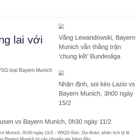
g lai với
Vắng Lewandowski, Bayern
Munich vẫn thắng trận
‘chung kết’ Bundesliga
 PSG loại Bayern Munich
Nhận định, soi kèo Lazio vs
Bayern Munich, 3h00 ngày
15/2
kusen vs Bayern Munich, 0h30 ngày 11/2
rn Munich, 0h30 ngày 11/2 - VĐQG Đức. Dự đoán, phân tích tỷ lệ
ầu Bayern Munich từ các chuyên gia hàng đầu.