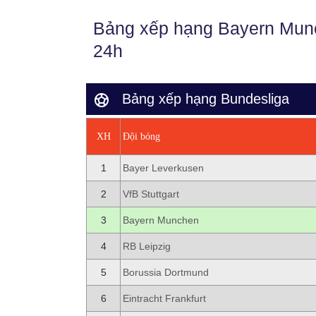
Bảng xếp hạng Bayern Mun
24h
Bảng xếp hạng Bundesliga
XH
Đội bóng
1
Bayer Leverkusen
2
VfB Stuttgart
3
Bayern Munchen
4
RB Leipzig
5
Borussia Dortmund
6
Eintracht Frankfurt