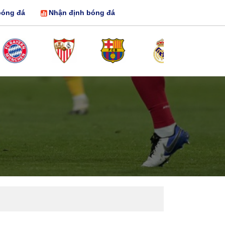
bóng đá
Nhận định bóng đá