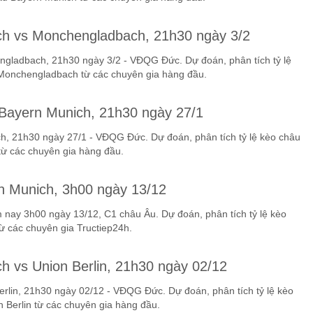
ich vs Monchengladbach, 21h30 ngày 3/2
ngladbach, 21h30 ngày 3/2 - VĐQG Đức. Dự đoán, phân tích tỷ lệ
Monchengladbach từ các chuyên gia hàng đầu.
 Bayern Munich, 21h30 ngày 27/1
h, 21h30 ngày 27/1 - VĐQG Đức. Dự đoán, phân tích tỷ lệ kèo châu
từ các chuyên gia hàng đầu.
n Munich, 3h00 ngày 13/12
nay 3h00 ngày 13/12, C1 châu Âu. Dự đoán, phân tích tỷ lệ kèo
ừ các chuyên gia Tructiep24h.
h vs Union Berlin, 21h30 ngày 02/12
erlin, 21h30 ngày 02/12 - VĐQG Đức. Dự đoán, phân tích tỷ lệ kèo
 Berlin từ các chuyên gia hàng đầu.