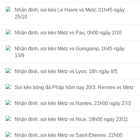
Nhận định, soi kèo Le Havre vs Metz, 01h45 ngày
25/10
Nhận định, soi kèo Metz vs Pau, 0h00 ngày 2/10
Nhận định, soi kèo Metz vs Guingamp, 1h45 ngày
13/9
Nhận định, soi kèo Metz vs Lyon, 18h ngày 8/5
Soi kèo bóng đá Pháp hôm nay 20/3: Rennes vs Metz
Nhận định, soi kèo Metz vs Nantes, 21h00 ngày 27/2
Nhận định, soi kèo Metz vs Nice, 19h00 ngày 23/11
Nhận định, soi kèo Metz vs Saint-Etienne, 22h00