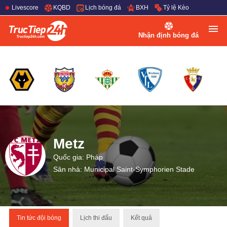
Livescore
KQBD
Lịch bóng đá
BXH
Tỷ lệ Kèo
Nhận định bóng đá
Metz
Quốc gia: Pháp
Sân nhà: Municipal Saint-Symphorien Stade
Tin tức đội bóng
Lịch thi đấu
Kết quả