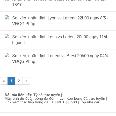
18/10
Soi kèo, nhận định Lyon vs Lorient, 22h00 ngày 8/5 -
VĐQG Pháp
​Soi kèo, nhận định Lens vs Lorient 20h00 ngày 11/4-
Ligue 1
Soi kèo, nhận định Lorient vs Brest 20h00 ngày 04/4 -
VĐQG Pháp
«
1
2
»
Đối tác liên kết:
Tỷ số trực tuyến
|
Máy tính dự đoán bóng đá đêm nay
|
Kèo bóng đá trực tuyến
|
Link xem trực tiếp bóng đá
|
188BET
|
jun88
|
Top nhà cái