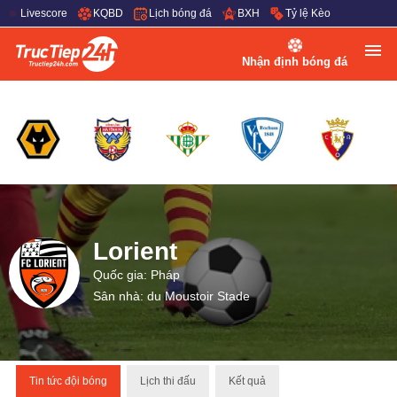
Livescore
KQBD
Lịch bóng đá
BXH
Tỷ lệ Kèo
Nhận định bóng đá
Lorient
Quốc gia: Pháp
Sân nhà: du Moustoir Stade
Tin tức đội bóng
Lịch thi đấu
Kết quả