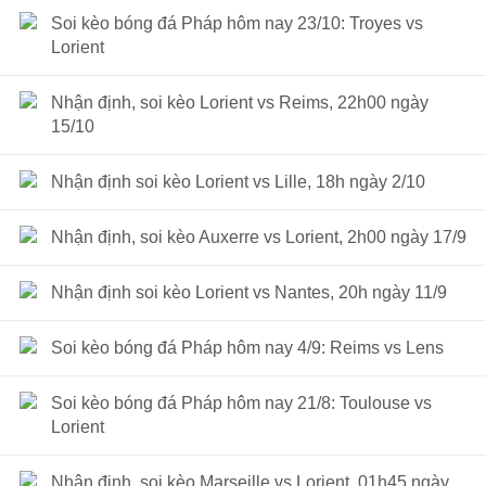
Soi kèo bóng đá Pháp hôm nay 23/10: Troyes vs
Lorient
Nhận định, soi kèo Lorient vs Reims, 22h00 ngày
15/10
Nhận định soi kèo Lorient vs Lille, 18h ngày 2/10
Nhận định, soi kèo Auxerre vs Lorient, 2h00 ngày 17/9
Nhận định soi kèo Lorient vs Nantes, 20h ngày 11/9
Soi kèo bóng đá Pháp hôm nay 4/9: Reims vs Lens
Soi kèo bóng đá Pháp hôm nay 21/8: Toulouse vs
Lorient
Nhận định, soi kèo Marseille vs Lorient, 01h45 ngày