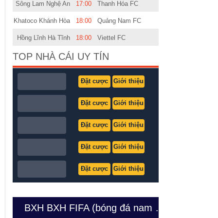
Sông Lam Nghệ An
17:00
Thanh Hóa FC
Khatoco Khánh Hòa
18:00
Quảng Nam FC
Hồng Lĩnh Hà Tĩnh
18:00
Viettel FC
TOP NHÀ CÁI UY TÍN
Đặt cược
Giới thiệu
Đặt cược
Giới thiệu
Đặt cược
Giới thiệu
Đặt cược
Giới thiệu
Đặt cược
Giới thiệu
BXH BXH FIFA (bóng đá nam Việt Nam)