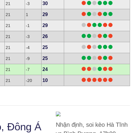
30
21
-3
29
21
1
29
21
-1
26
21
-3
25
21
-4
25
21
-9
24
21
-7
10
21
-20
p, Đông Á
Nhận định, soi kèo Hà Tĩnh