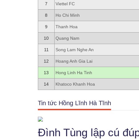
7
Viettel FC
8
Ho Chi Minh
9
Thanh Hoa
10
Quang Nam
11
Song Lam Nghe An
12
Hoang Anh Gia Lai
13
Hong Linh Ha Tinh
14
Khatoco Khanh Hoa
Tin tức Hồng Lĩnh Hà Tĩnh
Đình Tùng lập cú đú