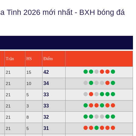
a Tinh 2026 mới nhất - BXH bóng đá
Trận
HS
Điểm
42
21
15
34
21
10
33
21
5
33
21
3
32
21
8
31
21
5