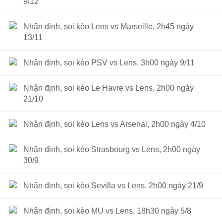
9/12
Nhận định, soi kèo Lens vs Marseille, 2h45 ngày
13/11
Nhận định, soi kèo PSV vs Lens, 3h00 ngày 9/11
Nhận định, soi kèo Le Havre vs Lens, 2h00 ngày
21/10
Nhận định, soi kèo Lens vs Arsenal, 2h00 ngày 4/10
Nhận định, soi kèo Strasbourg vs Lens, 2h00 ngày
30/9
Nhận định, soi kèo Sevilla vs Lens, 2h00 ngày 21/9
Nhận định, soi kèo MU vs Lens, 18h30 ngày 5/8