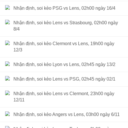
Nhận định, soi kèo PSG vs Lens, 02h00 ngày 16/4
Nhận định, soi kèo Lens vs Strasbourg, 02h00 ngày
8/4
Nhận định, soi kèo Clermont vs Lens, 19h00 ngày
12/3
Nhận định, soi kèo Lyon vs Lens, 02h45 ngày 13/2
Nhận định, soi kèo Lens vs PSG, 02h45 ngày 02/1
Nhận định, soi kèo Lens vs Clermont, 23h00 ngày
12/11
Nhận định, soi kèo Angers vs Lens, 03h00 ngày 6/11