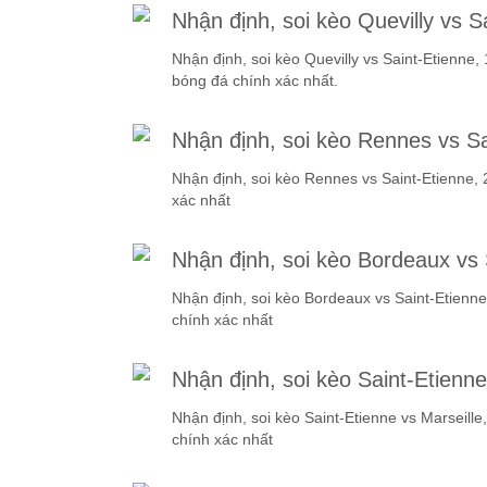
Nhận định, soi kèo Quevilly vs S
Nhận định, soi kèo Quevilly vs Saint-Etienne,
bóng đá chính xác nhất.
Nhận định, soi kèo Rennes vs Sa
Nhận định, soi kèo Rennes vs Saint-Etienne, 2
xác nhất
Nhận định, soi kèo Bordeaux vs 
Nhận định, soi kèo Bordeaux vs Saint-Etienne
chính xác nhất
Nhận định, soi kèo Saint-Etienne
Nhận định, soi kèo Saint-Etienne vs Marseille
chính xác nhất