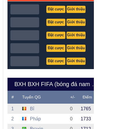
Đặt cược
Giới thiệu
Đặt cược
Giới thiệu
Đặt cược
Giới thiệu
Đặt cược
Giới thiệu
Đặt cược
Giới thiệu
BXH BXH FIFA (bóng đá nam Việt Nam)
#
Tuyển QG
+/-
Điểm
1
Bỉ
0
1765
2
Pháp
0
1733
3
Braxin
0
1712