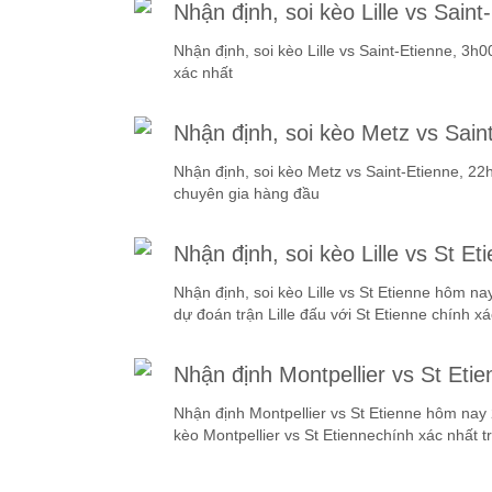
Nhận định, soi kèo Lille vs Sain
Nhận định, soi kèo Lille vs Saint-Etienne, 3h
xác nhất
Nhận định, soi kèo Metz vs Sain
Nhận định, soi kèo Metz vs Saint-Etienne, 22h
chuyên gia hàng đầu
Nhận định, soi kèo Lille vs St E
Nhận định, soi kèo Lille vs St Etienne hôm n
dự đoán trận Lille đấu với St Etienne chính xá
Nhận định Montpellier vs St Et
Nhận định Montpellier vs St Etienne hôm nay
kèo Montpellier vs St Etiennechính xác nhất t