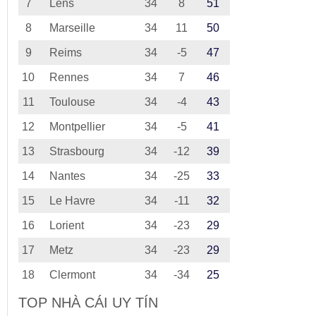
7
Lens
34
8
51
8
Marseille
34
11
50
9
Reims
34
-5
47
10
Rennes
34
7
46
11
Toulouse
34
-4
43
12
Montpellier
34
-5
41
13
Strasbourg
34
-12
39
14
Nantes
34
-25
33
15
Le Havre
34
-11
32
16
Lorient
34
-23
29
17
Metz
34
-23
29
18
Clermont
34
-34
25
TOP NHÀ CÁI UY TÍN