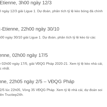
t-Etienne, 3h00 ngày 12/3
00 ngày 12/3 giải Ligue 1. Dự đoán, phân tích tỷ lệ kèo bóng đá chính
t-Etienne, 22h00 ngày 30/10
00 ngày 30/10 giải Ligue 1. Dự đoán, phân tích tỷ lệ kèo từ các
tienne, 02h00 ngày 17/5
ay 02h00 ngày 17/5, giải VĐQG Pháp 2020-21. Xem tỷ lệ kèo nhà cái,
c nhất.
ienne, 22h05 ngày 2/5 – VĐQG Pháp
 2/5 lúc 22h05, Vòng 35 VĐQG Pháp. Xem tỷ lệ nhà cái, dự đoán soi
rên Tructiep24h.