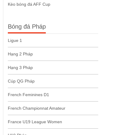
Kèo bóng đá AFF Cup
Bóng đá Pháp
Ligue 1
Hạng 2 Pháp
Hạng 3 Pháp
Cúp QG Pháp
French Feminines D1
French Championnat Amateur
France U19 League Women