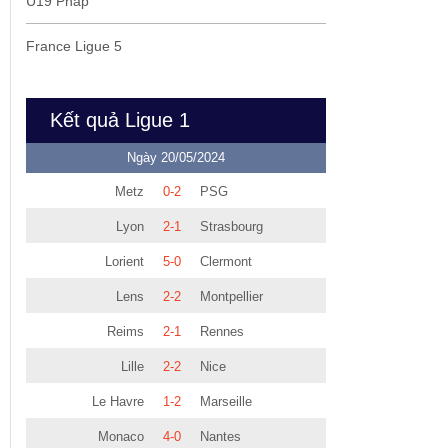
U19 Pháp
France Ligue 5
Kết quả Ligue 1
Ngày 20/05/2024
Metz
0-2
PSG
Lyon
2-1
Strasbourg
Lorient
5-0
Clermont
Lens
2-2
Montpellier
Reims
2-1
Rennes
Lille
2-2
Nice
Le Havre
1-2
Marseille
Monaco
4-0
Nantes