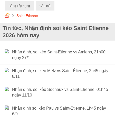
Bảng xếp hạng
Cầu thủ
Saint Etienne
Tin tức, Nhận định soi kèo Saint Etienne
2026 hôm nay
Nhận định, soi kèo Saint-Etienne vs Amiens, 21h00
ngày 27/1
Nhận định, soi kèo Metz vs Saint-Étienne, 2h45 ngày
8/11
Nhận định, soi kèo Sochaux vs Saint-Etienne, 01h45
ngày 11/10
Nhận định soi kèo Pau vs Saint-Etienne, 1h45 ngày
6/9